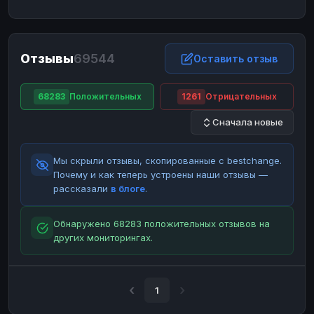
ЮMoney
ЮMoney
RUB
RUB
БАЛАНСЫ КРИПТОБИРЖ
Отзывы
69544
Binance
Binance
Оставить отзыв
RUB
RUB
ИНТЕРНЕТ БАНКИНГ
68283
Положительных
1261
Отрицательных
СБЕР
СБЕР
RUB
RUB
Сначала новые
Альфа-Банк
Альфа-Банк
RUB
RUB
Райффайзен
Райффайзен
RUB
RUB
Мы скрыли отзывы, скопированные с bestchange.
ВТБ
ВТБ
RUB
RUB
Почему и как теперь устроены наши отзывы —
рассказали
в блоге
.
Т-Банк
Т-Банк
RUB
RUB
ДЕНЕЖНЫЕ ПЕРЕВОДЫ
Обнаружено 68283 положительных отзывов на
других мониторингах.
ЗК
ЗК
USD
USD
WU
WU
USD
USD
НАЛИЧНЫЕ ДЕНЬГИ
1
Наличные
Наличные
RUB
RUB