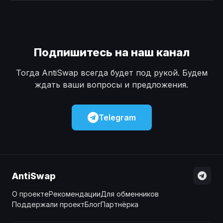
Наличные
Наличные
USD
USD
Наличные
Наличные
KZT
KZT
Подпишитесь на наш канал
Тогда AntiSwap всегда будет под рукой. Будем
ждать ваши вопросы и предложения.
Telegram
AntiSwap
О проекте
Рекомендации
Для обменников
Поддержали проект
Блог
Партнёрка