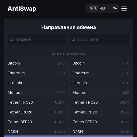
AntiSwap
Направления обмена
КРИПТОВАЛЮТА
Bitcoin
Bitcoin
BTC
BTC
Ethereum
Ethereum
ETH
ETH
Litecoin
Litecoin
LTC
LTC
Monero
Monero
XMR
XMR
Tether TRC20
Tether TRC20
USDT
USDT
Tether ERC20
Tether ERC20
USDT
USDT
Tether BEP20
Tether BEP20
USDT
USDT
DASH
DASH
DASH
DASH