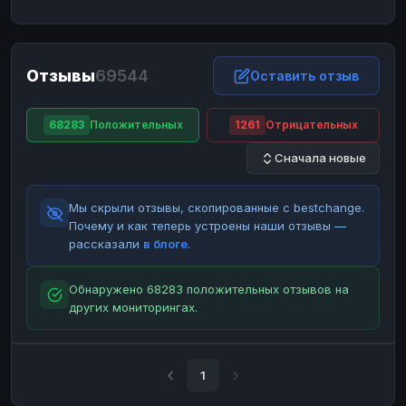
ЮMoney
ЮMoney
RUB
RUB
БАЛАНСЫ КРИПТОБИРЖ
Отзывы
69544
Binance
Binance
Оставить отзыв
RUB
RUB
ИНТЕРНЕТ БАНКИНГ
68283
Положительных
1261
Отрицательных
СБЕР
СБЕР
RUB
RUB
Сначала новые
Альфа-Банк
Альфа-Банк
RUB
RUB
Райффайзен
Райффайзен
RUB
RUB
Мы скрыли отзывы, скопированные с bestchange.
ВТБ
ВТБ
RUB
RUB
Почему и как теперь устроены наши отзывы —
рассказали
в блоге
.
Т-Банк
Т-Банк
RUB
RUB
ДЕНЕЖНЫЕ ПЕРЕВОДЫ
Обнаружено 68283 положительных отзывов на
других мониторингах.
ЗК
ЗК
USD
USD
WU
WU
USD
USD
НАЛИЧНЫЕ ДЕНЬГИ
1
Наличные
Наличные
RUB
RUB