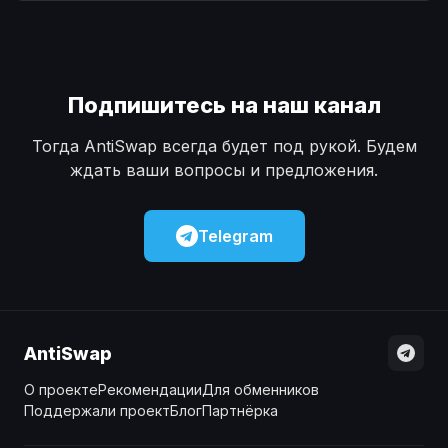
Наличные
Наличные
USD
USD
Наличные
Наличные
KZT
KZT
Подпишитесь на наш канал
Тогда AntiSwap всегда будет под рукой. Будем
ждать ваши вопросы и предложения.
Telegram
AntiSwap
О проекте
Рекомендации
Для обменников
Поддержали проект
Блог
Партнёрка