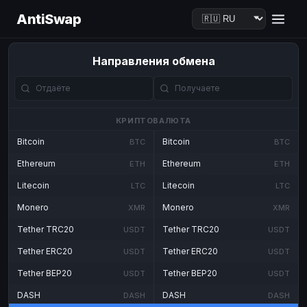
AntiSwap
Направления обмена
КРИПТОВАЛЮТА
Bitcoin
Bitcoin
BTC
BTC
Ethereum
Ethereum
ETH
ETH
Litecoin
Litecoin
LTC
LTC
Monero
Monero
XMR
XMR
Tether TRC20
Tether TRC20
USDT
USDT
Tether ERC20
Tether ERC20
USDT
USDT
Tether BEP20
Tether BEP20
USDT
USDT
DASH
DASH
DASH
DASH