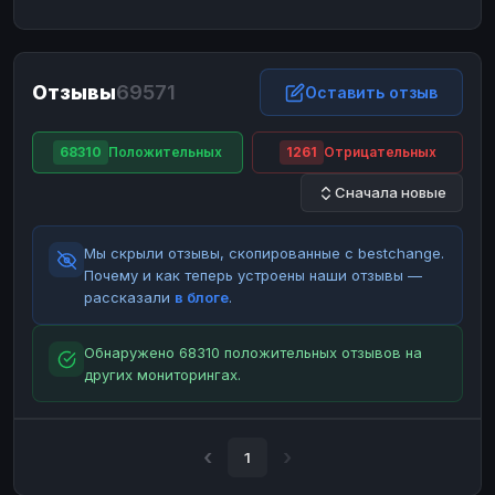
ЮMoney
ЮMoney
RUB
RUB
БАЛАНСЫ КРИПТОБИРЖ
Отзывы
69571
Binance
Binance
Оставить отзыв
RUB
RUB
ИНТЕРНЕТ БАНКИНГ
68310
Положительных
1261
Отрицательных
СБЕР
СБЕР
RUB
RUB
Сначала новые
Альфа-Банк
Альфа-Банк
RUB
RUB
Райффайзен
Райффайзен
RUB
RUB
Мы скрыли отзывы, скопированные с bestchange.
ВТБ
ВТБ
RUB
RUB
Почему и как теперь устроены наши отзывы —
рассказали
в блоге
.
Т-Банк
Т-Банк
RUB
RUB
ДЕНЕЖНЫЕ ПЕРЕВОДЫ
Обнаружено 68310 положительных отзывов на
других мониторингах.
ЗК
ЗК
USD
USD
WU
WU
USD
USD
НАЛИЧНЫЕ ДЕНЬГИ
1
Наличные
Наличные
RUB
RUB