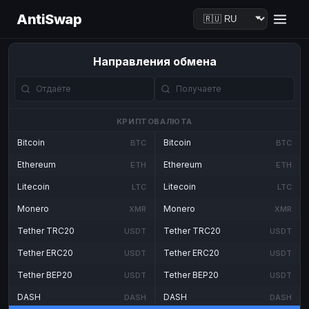
AntiSwap
Направления обмена
КРИПТОВАЛЮТА
Bitcoin
Bitcoin
BTC
BTC
Ethereum
Ethereum
ETH
ETH
Litecoin
Litecoin
LTC
LTC
Monero
Monero
XMR
XMR
Tether TRC20
Tether TRC20
USDT
USDT
Tether ERC20
Tether ERC20
USDT
USDT
Tether BEP20
Tether BEP20
USDT
USDT
DASH
DASH
DASH
DASH