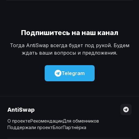
Наличные
Наличные
USD
USD
Наличные
Наличные
KZT
KZT
Подпишитесь на наш канал
Тогда AntiSwap всегда будет под рукой. Будем
ждать ваши вопросы и предложения.
Telegram
AntiSwap
О проекте
Рекомендации
Для обменников
Поддержали проект
Блог
Партнёрка