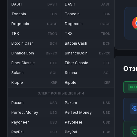
DASH
DASH
DASH
DASH
Toncoin
Toncoin
TON
TON
Dogecoin
Dogecoin
DOGE
DOGE
TRX
TRX
TRON
TRON
Bitcoin Cash
Bitcoin Cash
BCH
BCH
BinanceCoin
BinanceCoin
BEP20
BEP20
Ether Classic
Ether Classic
ETC
ETC
Отз
Solana
Solana
SOL
SOL
Ripple
Ripple
XRP
XRP
683
ЭЛЕКТРОННЫЕ ДЕНЬГИ
Paxum
Paxum
USD
USD
Perfect Money
Perfect Money
USD
USD
Payoneer
Payoneer
USD
USD
PayPal
PayPal
USD
USD