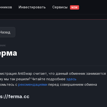
Сервисы
нников
Инвестировать
NEW
Назад
ник
ерма
истрация AntiSwap считает, что данный обменник занимается
у мы так решили? Читайте подробнее
здесь
комьтесь с
рекомендациями
перед совершением обмена
s://ferma.cc