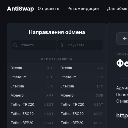
AntiSwap
О проекте
Рекомендации
Для обме
Направления обмена
Обмен
КРИПТОВАЛЮТА
Ф
Bitcoin
Bitcoin
BTC
BTC
Ethereum
Ethereum
ETH
ETH
Litecoin
Litecoin
LTC
LTC
Админ
Почем
Monero
Monero
XMR
XMR
Озна
Tether TRC20
Tether TRC20
USDT
USDT
Tether ERC20
Tether ERC20
USDT
USDT
http
Tether BEP20
Tether BEP20
USDT
USDT