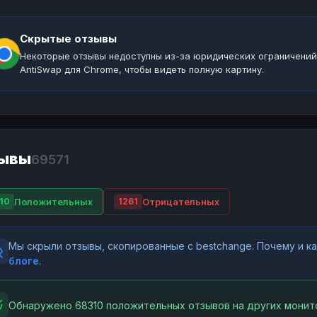
Скрытые отзывы
Некоторые отзывы недоступны из-за юридических ограничений
AntiSwap для Chrome, чтобы видеть полную картину.
ывы
69571
Положительных
Отрицательных
10
1261
Мы скрыли отзывы, скопированные с bestchange. Почему и 
блоге
.
Обнаружено 68310 положительных отзывов на других монит