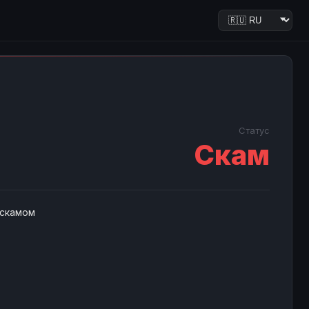
Статус
Скам
 скамом