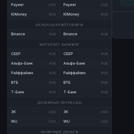
Payeer
Payeer
USD
USD
ЮMoney
ЮMoney
RUB
RUB
БАЛАНСЫ КРИПТОБИРЖ
Binance
Binance
RUB
RUB
ИНТЕРНЕТ БАНКИНГ
СБЕР
СБЕР
RUB
RUB
Альфа-Банк
Альфа-Банк
RUB
RUB
Райффайзен
Райффайзен
RUB
RUB
ВТБ
ВТБ
RUB
RUB
Т-Банк
Т-Банк
RUB
RUB
ДЕНЕЖНЫЕ ПЕРЕВОДЫ
ЗК
ЗК
USD
USD
WU
WU
USD
USD
НАЛИЧНЫЕ ДЕНЬГИ