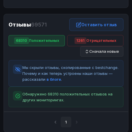
ЮMoney
ЮMoney
RUB
RUB
БАЛАНСЫ КРИПТОБИРЖ
Отзывы
69571
Binance
Binance
Оставить отзыв
RUB
RUB
ИНТЕРНЕТ БАНКИНГ
68310
Положительных
1261
Отрицательных
СБЕР
СБЕР
RUB
RUB
Сначала новые
Альфа-Банк
Альфа-Банк
RUB
RUB
Райффайзен
Райффайзен
RUB
RUB
Мы скрыли отзывы, скопированные с bestchange.
ВТБ
ВТБ
RUB
RUB
Почему и как теперь устроены наши отзывы —
рассказали
в блоге
.
Т-Банк
Т-Банк
RUB
RUB
ДЕНЕЖНЫЕ ПЕРЕВОДЫ
Обнаружено 68310 положительных отзывов на
других мониторингах.
ЗК
ЗК
USD
USD
WU
WU
USD
USD
НАЛИЧНЫЕ ДЕНЬГИ
1
Наличные
Наличные
RUB
RUB