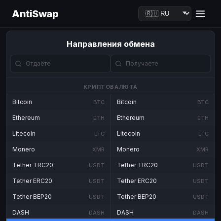
AntiSwap
Направления обмена
КРИПТОВАЛЮТА
Bitcoin
Bitcoin
BTC
BTC
Ethereum
Ethereum
ETH
ETH
Litecoin
Litecoin
LTC
LTC
Monero
Monero
XMR
XMR
Tether TRC20
Tether TRC20
USDT
USDT
Tether ERC20
Tether ERC20
USDT
USDT
Tether BEP20
Tether BEP20
USDT
USDT
DASH
DASH
DASH
DASH