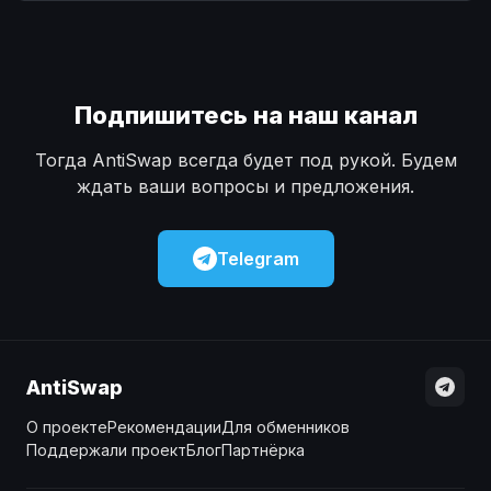
Наличные
Наличные
USD
USD
Наличные
Наличные
KZT
KZT
Подпишитесь на наш канал
Тогда AntiSwap всегда будет под рукой. Будем
ждать ваши вопросы и предложения.
Telegram
AntiSwap
О проекте
Рекомендации
Для обменников
Поддержали проект
Блог
Партнёрка