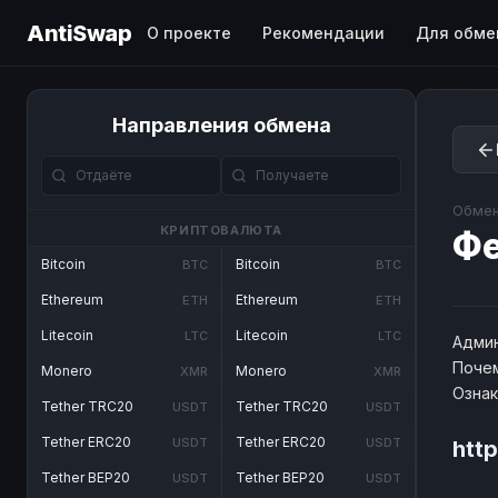
AntiSwap
О проекте
Рекомендации
Для обме
Направления обмена
Обмен
КРИПТОВАЛЮТА
Ф
Bitcoin
Bitcoin
BTC
BTC
Ethereum
Ethereum
ETH
ETH
Litecoin
Litecoin
LTC
LTC
Админ
Почем
Monero
Monero
XMR
XMR
Озна
Tether TRC20
Tether TRC20
USDT
USDT
Tether ERC20
Tether ERC20
USDT
USDT
http
Tether BEP20
Tether BEP20
USDT
USDT