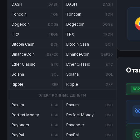
DASH
DASH
DASH
DASH
Toncoin
Toncoin
TON
TON
Dogecoin
Dogecoin
DOGE
DOGE
TRX
TRX
TRON
TRON
Bitcoin Cash
Bitcoin Cash
BCH
BCH
BinanceCoin
BinanceCoin
BEP20
BEP20
Ether Classic
Ether Classic
ETC
ETC
Отз
Solana
Solana
SOL
SOL
Ripple
Ripple
XRP
XRP
682
ЭЛЕКТРОННЫЕ ДЕНЬГИ
Paxum
Paxum
USD
USD
Perfect Money
Perfect Money
USD
USD
Payoneer
Payoneer
USD
USD
PayPal
PayPal
USD
USD