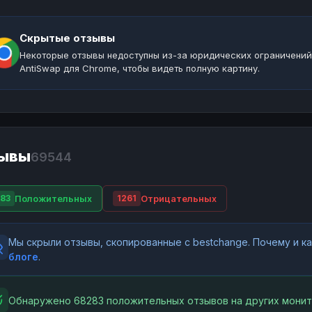
Скрытые отзывы
Некоторые отзывы недоступны из-за юридических ограничений
AntiSwap для Chrome, чтобы видеть полную картину.
ывы
69544
Положительных
Отрицательных
83
1261
Мы скрыли отзывы, скопированные с bestchange. Почему и 
блоге
.
Обнаружено 68283 положительных отзывов на других монит