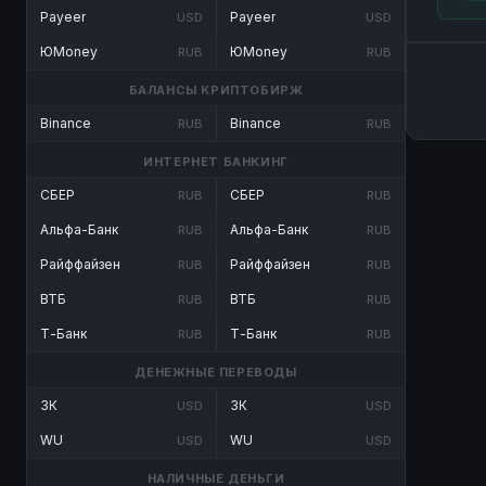
Payeer
Payeer
USD
USD
ЮMoney
ЮMoney
RUB
RUB
БАЛАНСЫ КРИПТОБИРЖ
Binance
Binance
RUB
RUB
ИНТЕРНЕТ БАНКИНГ
СБЕР
СБЕР
RUB
RUB
Альфа-Банк
Альфа-Банк
RUB
RUB
Райффайзен
Райффайзен
RUB
RUB
ВТБ
ВТБ
RUB
RUB
Т-Банк
Т-Банк
RUB
RUB
ДЕНЕЖНЫЕ ПЕРЕВОДЫ
ЗК
ЗК
USD
USD
WU
WU
USD
USD
НАЛИЧНЫЕ ДЕНЬГИ