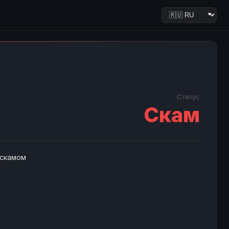
Статус
Скам
 скамом