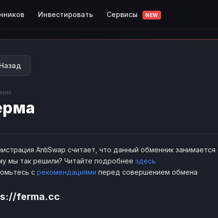
Сервисы
нников
Инвестировать
NEW
Назад
ник
ерма
истрация AntiSwap считает, что данный обменник занимается
у мы так решили? Читайте подробнее
здесь
комьтесь с
рекомендациями
перед совершением обмена
s://ferma.cc