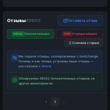
ЮMoney
ЮMoney
RUB
RUB
БАЛАНСЫ КРИПТОБИРЖ
Отзывы
69603
Binance
Binance
Оставить отзыв
RUB
RUB
ИНТЕРНЕТ БАНКИНГ
68342
Положительных
1261
Отрицательных
СБЕР
СБЕР
RUB
RUB
Сначала старые
Альфа-Банк
Альфа-Банк
RUB
RUB
Райффайзен
Райффайзен
RUB
RUB
Мы скрыли отзывы, скопированные с bestchange.
ВТБ
ВТБ
RUB
RUB
Почему и как теперь устроены наши отзывы —
рассказали
в блоге
.
Т-Банк
Т-Банк
RUB
RUB
ДЕНЕЖНЫЕ ПЕРЕВОДЫ
Обнаружено 68342 положительных отзывов на
других мониторингах.
ЗК
ЗК
USD
USD
WU
WU
USD
USD
НАЛИЧНЫЕ ДЕНЬГИ
1
Наличные
Наличные
RUB
RUB