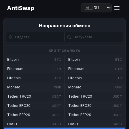
AntiSwap
Направления обмена
КРИПТОВАЛЮТА
Bitcoin
Bitcoin
BTC
BTC
Ethereum
Ethereum
ETH
ETH
Litecoin
Litecoin
LTC
LTC
Monero
Monero
XMR
XMR
Tether TRC20
Tether TRC20
USDT
USDT
Tether ERC20
Tether ERC20
USDT
USDT
Tether BEP20
Tether BEP20
USDT
USDT
DASH
DASH
DASH
DASH