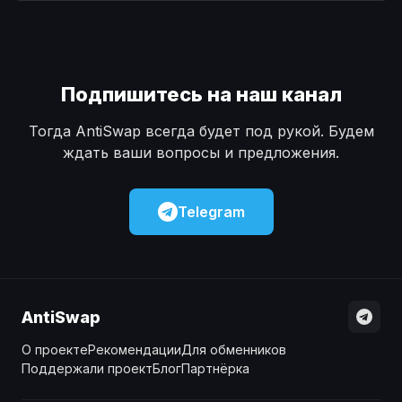
Наличные
Наличные
USD
USD
Наличные
Наличные
KZT
KZT
Подпишитесь на наш канал
Тогда AntiSwap всегда будет под рукой. Будем
ждать ваши вопросы и предложения.
Telegram
AntiSwap
О проекте
Рекомендации
Для обменников
Поддержали проект
Блог
Партнёрка