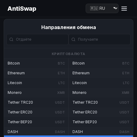
AntiSwap
Направления обмена
КРИПТОВАЛЮТА
Bitcoin
Bitcoin
BTC
BTC
Ethereum
Ethereum
ETH
ETH
Litecoin
Litecoin
LTC
LTC
Monero
Monero
XMR
XMR
Tether TRC20
Tether TRC20
USDT
USDT
Tether ERC20
Tether ERC20
USDT
USDT
Tether BEP20
Tether BEP20
USDT
USDT
DASH
DASH
DASH
DASH