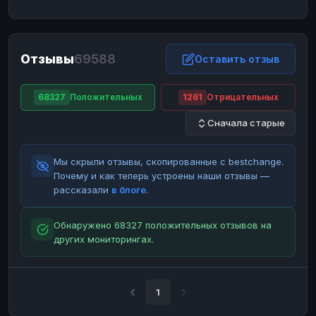
ЮMoney
ЮMoney
RUB
RUB
БАЛАНСЫ КРИПТОБИРЖ
Отзывы
69588
Binance
Binance
Оставить отзыв
RUB
RUB
ИНТЕРНЕТ БАНКИНГ
68327
Положительных
1261
Отрицательных
СБЕР
СБЕР
RUB
RUB
Сначала старые
Альфа-Банк
Альфа-Банк
RUB
RUB
Райффайзен
Райффайзен
RUB
RUB
Мы скрыли отзывы, скопированные с bestchange.
ВТБ
ВТБ
RUB
RUB
Почему и как теперь устроены наши отзывы —
рассказали
в блоге
.
Т-Банк
Т-Банк
RUB
RUB
ДЕНЕЖНЫЕ ПЕРЕВОДЫ
Обнаружено 68327 положительных отзывов на
других мониторингах.
ЗК
ЗК
USD
USD
WU
WU
USD
USD
НАЛИЧНЫЕ ДЕНЬГИ
1
Наличные
Наличные
RUB
RUB