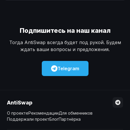
Наличные
Наличные
USD
USD
Наличные
Наличные
KZT
KZT
Подпишитесь на наш канал
Тогда AntiSwap всегда будет под рукой. Будем
ждать ваши вопросы и предложения.
Telegram
AntiSwap
О проекте
Рекомендации
Для обменников
Поддержали проект
Блог
Партнёрка