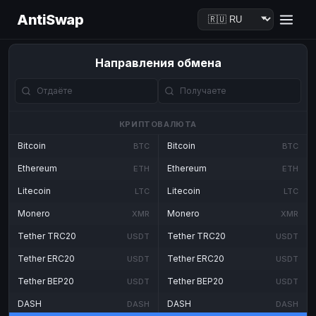
AntiSwap
Направления обмена
КРИПТОВАЛЮТА
Bitcoin
Bitcoin
BTC
BTC
Ethereum
Ethereum
ETH
ETH
Litecoin
Litecoin
LTC
LTC
Monero
Monero
XMR
XMR
Tether TRC20
Tether TRC20
USDT
USDT
Tether ERC20
Tether ERC20
USDT
USDT
Tether BEP20
Tether BEP20
USDT
USDT
DASH
DASH
DASH
DASH