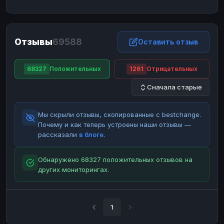
ЮMoney
ЮMoney
RUB
RUB
БАЛАНСЫ КРИПТОБИРЖ
Отзывы
69588
Binance
Binance
Оставить отзыв
RUB
RUB
ИНТЕРНЕТ БАНКИНГ
68327
Положительных
1261
Отрицательных
СБЕР
СБЕР
RUB
RUB
Сначала старые
Альфа-Банк
Альфа-Банк
RUB
RUB
Райффайзен
Райффайзен
RUB
RUB
Мы скрыли отзывы, скопированные с bestchange.
ВТБ
ВТБ
RUB
RUB
Почему и как теперь устроены наши отзывы —
рассказали
в блоге
.
Т-Банк
Т-Банк
RUB
RUB
ДЕНЕЖНЫЕ ПЕРЕВОДЫ
Обнаружено 68327 положительных отзывов на
других мониторингах.
ЗК
ЗК
USD
USD
WU
WU
USD
USD
НАЛИЧНЫЕ ДЕНЬГИ
1
Наличные
Наличные
RUB
RUB