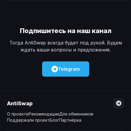
Наличные
Наличные
USD
USD
Наличные
Наличные
KZT
KZT
Подпишитесь на наш канал
Тогда AntiSwap всегда будет под рукой. Будем
ждать ваши вопросы и предложения.
Telegram
AntiSwap
О проекте
Рекомендации
Для обменников
Поддержали проект
Блог
Партнёрка