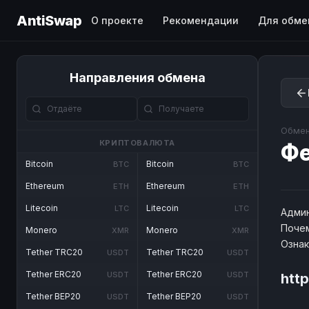
AntiSwap
О проекте
Рекомендации
Для обме
Направления обмена
Обмен
КРИПТОВАЛЮТА
Ф
Bitcoin
Bitcoin
BTC
BTC
Ethereum
Ethereum
ETH
ETH
Litecoin
Litecoin
LTC
LTC
Админ
Почем
Monero
Monero
XMR
XMR
Озна
Tether TRC20
Tether TRC20
USDT
USDT
Tether ERC20
Tether ERC20
USDT
USDT
http
Tether BEP20
Tether BEP20
USDT
USDT