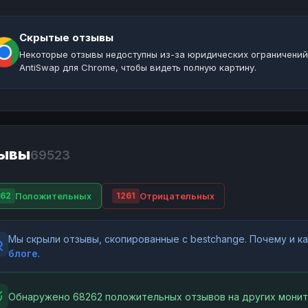
Скрытые отзывы
Некоторые отзывы недоступны из-за юридических ограничений
AntiSwap для Chrome, чтобы видеть полную картину.
ывы
69523
Положительных
Отрицательных
62
1261
Мы скрыли отзывы, скопированные с bestchange. Почему и 
блоге
.
Обнаружено 68262 положительных отзывов на других монит