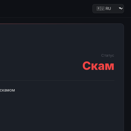
Статус
Скам
 скамом