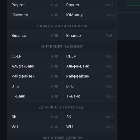
Payeer
Payeer
USD
USD
ЮMoney
ЮMoney
RUB
RUB
БАЛАНСЫ КРИПТОБИРЖ
Binance
Binance
RUB
RUB
ИНТЕРНЕТ БАНКИНГ
СБЕР
СБЕР
RUB
RUB
Альфа-Банк
Альфа-Банк
RUB
RUB
Райффайзен
Райффайзен
RUB
RUB
ВТБ
ВТБ
RUB
RUB
Т-Банк
Т-Банк
RUB
RUB
ДЕНЕЖНЫЕ ПЕРЕВОДЫ
ЗК
ЗК
USD
USD
WU
WU
USD
USD
НАЛИЧНЫЕ ДЕНЬГИ