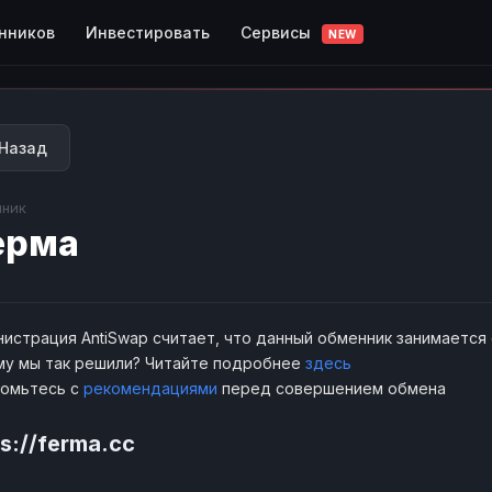
Сервисы
нников
Инвестировать
NEW
Назад
ник
ерма
истрация AntiSwap считает, что данный обменник занимается
у мы так решили? Читайте подробнее
здесь
комьтесь с
рекомендациями
перед совершением обмена
s://ferma.cc