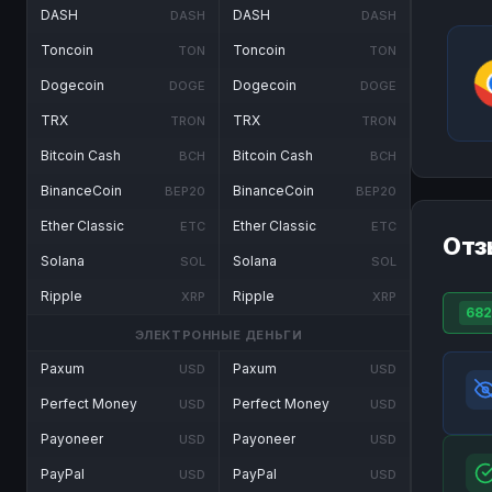
DASH
DASH
DASH
DASH
Toncoin
Toncoin
TON
TON
Dogecoin
Dogecoin
DOGE
DOGE
TRX
TRX
TRON
TRON
Bitcoin Cash
Bitcoin Cash
BCH
BCH
BinanceCoin
BinanceCoin
BEP20
BEP20
Ether Classic
Ether Classic
ETC
ETC
Отз
Solana
Solana
SOL
SOL
Ripple
Ripple
XRP
XRP
682
ЭЛЕКТРОННЫЕ ДЕНЬГИ
Paxum
Paxum
USD
USD
Perfect Money
Perfect Money
USD
USD
Payoneer
Payoneer
USD
USD
PayPal
PayPal
USD
USD