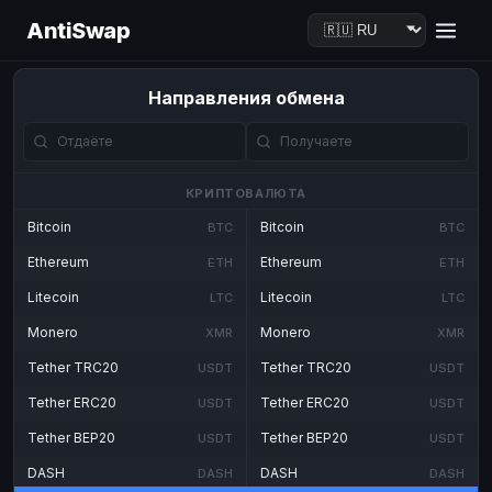
AntiSwap
Направления обмена
КРИПТОВАЛЮТА
Bitcoin
Bitcoin
BTC
BTC
Ethereum
Ethereum
ETH
ETH
Litecoin
Litecoin
LTC
LTC
Monero
Monero
XMR
XMR
Tether TRC20
Tether TRC20
USDT
USDT
Tether ERC20
Tether ERC20
USDT
USDT
Tether BEP20
Tether BEP20
USDT
USDT
DASH
DASH
DASH
DASH