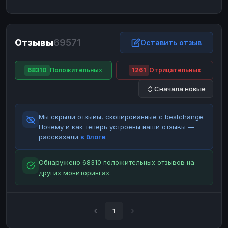
ЮMoney
ЮMoney
RUB
RUB
БАЛАНСЫ КРИПТОБИРЖ
Отзывы
69571
Binance
Binance
Оставить отзыв
RUB
RUB
ИНТЕРНЕТ БАНКИНГ
68310
Положительных
1261
Отрицательных
СБЕР
СБЕР
RUB
RUB
Сначала новые
Альфа-Банк
Альфа-Банк
RUB
RUB
Райффайзен
Райффайзен
RUB
RUB
Мы скрыли отзывы, скопированные с bestchange.
ВТБ
ВТБ
RUB
RUB
Почему и как теперь устроены наши отзывы —
рассказали
в блоге
.
Т-Банк
Т-Банк
RUB
RUB
ДЕНЕЖНЫЕ ПЕРЕВОДЫ
Обнаружено 68310 положительных отзывов на
других мониторингах.
ЗК
ЗК
USD
USD
WU
WU
USD
USD
НАЛИЧНЫЕ ДЕНЬГИ
1
Наличные
Наличные
RUB
RUB