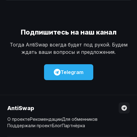
Наличные
Наличные
USD
USD
Наличные
Наличные
KZT
KZT
Подпишитесь на наш канал
Тогда AntiSwap всегда будет под рукой. Будем
ждать ваши вопросы и предложения.
Telegram
AntiSwap
О проекте
Рекомендации
Для обменников
Поддержали проект
Блог
Партнёрка