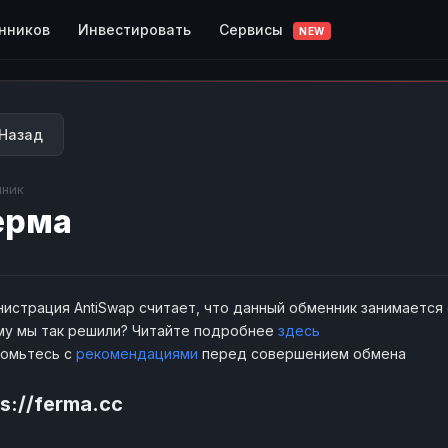
Сервисы
нников
Инвестировать
NEW
Назад
ник
ерма
истрация AntiSwap считает, что данный обменник занимается
у мы так решили? Читайте подробнее
здесь
комьтесь с
рекомендациями
перед совершением обмена
s://ferma.cc