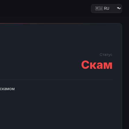
Статус
Скам
 скамом