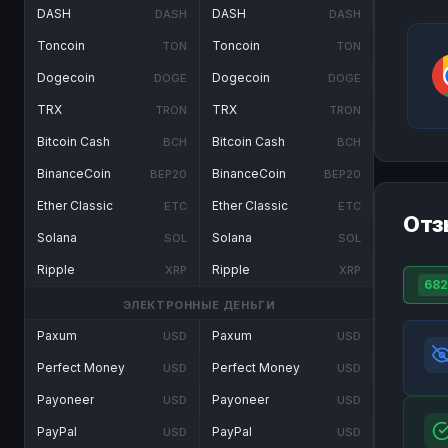
DASH
DASH
DASH
DASH
Toncoin
Toncoin
TON
TON
Dogecoin
Dogecoin
DOGE
DOGE
TRX
TRX
TRON
TRON
Bitcoin Cash
Bitcoin Cash
BCH
BCH
BinanceCoin
BinanceCoin
BEP20
BEP20
Ether Classic
Ether Classic
ETC
ETC
Отз
Solana
Solana
SOL
SOL
Ripple
Ripple
XRP
XRP
682
ЭЛЕКТРОННЫЕ ДЕНЬГИ
Paxum
Paxum
USD
USD
Perfect Money
Perfect Money
USD
USD
Payoneer
Payoneer
USD
USD
PayPal
PayPal
USD
USD