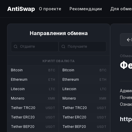
AntiSwap
О проекте
Рекомендации
Для обме
Направления обмена
Обмен
КРИПТОВАЛЮТА
Ф
Bitcoin
Bitcoin
BTC
BTC
Ethereum
Ethereum
ETH
ETH
Litecoin
Litecoin
LTC
LTC
Админ
Почем
Monero
Monero
XMR
XMR
Озна
Tether TRC20
Tether TRC20
USDT
USDT
Tether ERC20
Tether ERC20
USDT
USDT
http
Tether BEP20
Tether BEP20
USDT
USDT