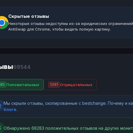
Скрытые отзывы
Некоторые отзывы недоступны из-за юридических ограничений
AntiSwap для Chrome, чтобы видеть полную картину.
ывы
69544
Положительных
Отрицательных
83
1261
Мы скрыли отзывы, скопированные с bestchange. Почему и 
блоге
.
Обнаружено 68283 положительных отзывов на других монит