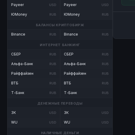
Payeer
Payeer
USD
USD
ЮMoney
ЮMoney
RUB
RUB
БАЛАНСЫ КРИПТОБИРЖ
Binance
Binance
RUB
RUB
ИНТЕРНЕТ БАНКИНГ
СБЕР
СБЕР
RUB
RUB
Альфа-Банк
Альфа-Банк
RUB
RUB
Райффайзен
Райффайзен
RUB
RUB
ВТБ
ВТБ
RUB
RUB
Т-Банк
Т-Банк
RUB
RUB
ДЕНЕЖНЫЕ ПЕРЕВОДЫ
ЗК
ЗК
USD
USD
WU
WU
USD
USD
НАЛИЧНЫЕ ДЕНЬГИ