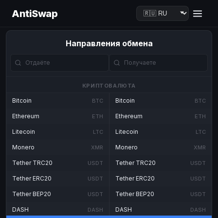
AntiSwap
Направления обмена
КРИПТОВАЛЮТА
Bitcoin
Bitcoin
BTC
BTC
Ethereum
Ethereum
ETH
ETH
Litecoin
Litecoin
LTC
LTC
Monero
Monero
XMR
XMR
Tether TRC20
Tether TRC20
USDT
USDT
Tether ERC20
Tether ERC20
USDT
USDT
Tether BEP20
Tether BEP20
USDT
USDT
DASH
DASH
DASH
DASH