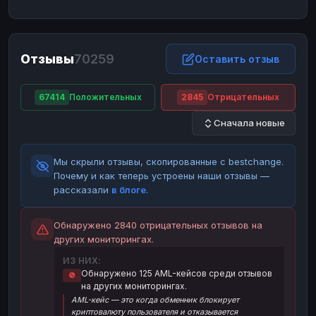
ЮMoney
ЮMoney
RUB
RUB
БАЛАНСЫ КРИПТОБИРЖ
Отзывы
70259
Binance
Binance
Оставить отзыв
RUB
RUB
ИНТЕРНЕТ БАНКИНГ
67414
Положительных
2845
Отрицательных
СБЕР
СБЕР
RUB
RUB
Сначала новые
Альфа-Банк
Альфа-Банк
RUB
RUB
Райффайзен
Райффайзен
RUB
RUB
Мы скрыли отзывы, скопированные с bestchange.
ВТБ
ВТБ
RUB
RUB
Почему и как теперь устроены наши отзывы —
рассказали
в блоге
.
Т-Банк
Т-Банк
RUB
RUB
ДЕНЕЖНЫЕ ПЕРЕВОДЫ
Обнаружено 2840 отрицательных отзывов на
других мониторингах.
ЗК
ЗК
USD
USD
ИЗ НИХ:
WU
WU
USD
USD
Обнаружено 125 AML-кейсов среди отзывов
🚫
на других мониторингах.
НАЛИЧНЫЕ ДЕНЬГИ
AML-кейс — это когда обменник блокирует
Наличные
Наличные
RUB
RUB
криптовалюту пользователя и отказывается