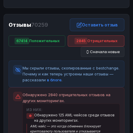
ЮMoney
ЮMoney
RUB
RUB
БАЛАНСЫ КРИПТОБИРЖ
Отзывы
70259
Binance
Binance
Оставить отзыв
RUB
RUB
ИНТЕРНЕТ БАНКИНГ
67414
Положительных
2845
Отрицательных
СБЕР
СБЕР
RUB
RUB
Сначала новые
Альфа-Банк
Альфа-Банк
RUB
RUB
Райффайзен
Райффайзен
RUB
RUB
Мы скрыли отзывы, скопированные с bestchange.
ВТБ
ВТБ
RUB
RUB
Почему и как теперь устроены наши отзывы —
рассказали
в блоге
.
Т-Банк
Т-Банк
RUB
RUB
ДЕНЕЖНЫЕ ПЕРЕВОДЫ
Обнаружено 2840 отрицательных отзывов на
других мониторингах.
ЗК
ЗК
USD
USD
ИЗ НИХ:
WU
WU
USD
USD
Обнаружено 125 AML-кейсов среди отзывов
🚫
на других мониторингах.
НАЛИЧНЫЕ ДЕНЬГИ
AML-кейс — это когда обменник блокирует
Наличные
Наличные
RUB
RUB
криптовалюту пользователя и отказывается