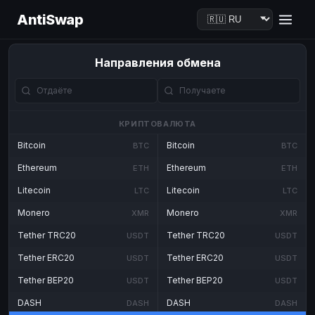
AntiSwap
Направления обмена
КРИПТОВАЛЮТА
Bitcoin
Bitcoin
BTC
BTC
Ethereum
Ethereum
ETH
ETH
Litecoin
Litecoin
LTC
LTC
Monero
Monero
XMR
XMR
Tether TRC20
Tether TRC20
USDT
USDT
Tether ERC20
Tether ERC20
USDT
USDT
Tether BEP20
Tether BEP20
USDT
USDT
DASH
DASH
DASH
DASH