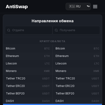
AntiSwap
Направления обмена
КРИПТОВАЛЮТА
Bitcoin
Bitcoin
BTC
BTC
Ethereum
Ethereum
ETH
ETH
Litecoin
Litecoin
LTC
LTC
Monero
Monero
XMR
XMR
Tether TRC20
Tether TRC20
USDT
USDT
Tether ERC20
Tether ERC20
USDT
USDT
Tether BEP20
Tether BEP20
USDT
USDT
DASH
DASH
DASH
DASH