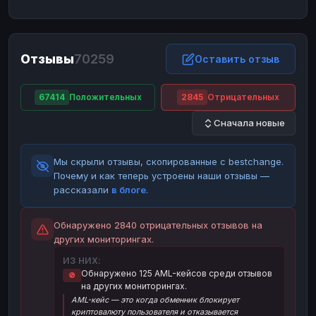
ЮMoney
ЮMoney
RUB
RUB
БАЛАНСЫ КРИПТОБИРЖ
Отзывы
70259
Binance
Binance
Оставить отзыв
RUB
RUB
ИНТЕРНЕТ БАНКИНГ
67414
Положительных
2845
Отрицательных
СБЕР
СБЕР
RUB
RUB
Сначала новые
Альфа-Банк
Альфа-Банк
RUB
RUB
Райффайзен
Райффайзен
RUB
RUB
Мы скрыли отзывы, скопированные с bestchange.
ВТБ
ВТБ
RUB
RUB
Почему и как теперь устроены наши отзывы —
рассказали
в блоге
.
Т-Банк
Т-Банк
RUB
RUB
ДЕНЕЖНЫЕ ПЕРЕВОДЫ
Обнаружено 2840 отрицательных отзывов на
других мониторингах.
ЗК
ЗК
USD
USD
ИЗ НИХ:
WU
WU
USD
USD
Обнаружено 125 AML-кейсов среди отзывов
🚫
на других мониторингах.
НАЛИЧНЫЕ ДЕНЬГИ
AML-кейс — это когда обменник блокирует
Наличные
Наличные
RUB
RUB
криптовалюту пользователя и отказывается