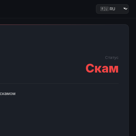
Статус
Скам
 скамом