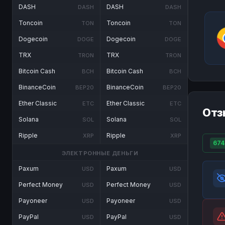
DASH
DASH
DASH
DASH
Toncoin
Toncoin
TON
TON
Dogecoin
Dogecoin
DOGE
DOGE
TRX
TRX
TRON
TRON
Bitcoin Cash
Bitcoin Cash
BCH
BCH
BinanceCoin
BinanceCoin
BEP20
BEP20
Ether Classic
Ether Classic
ETC
ETC
Отз
Solana
Solana
SOL
SOL
Ripple
Ripple
XRP
XRP
674
ЭЛЕКТРОННЫЕ ДЕНЬГИ
Paxum
Paxum
USD
USD
Perfect Money
Perfect Money
USD
USD
Payoneer
Payoneer
USD
USD
PayPal
PayPal
USD
USD