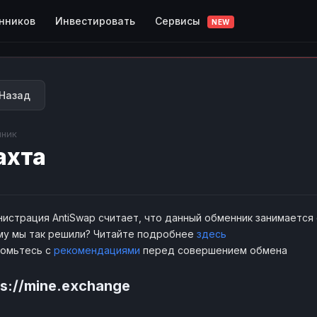
Сервисы
нников
Инвестировать
NEW
Назад
ник
ахта
истрация AntiSwap считает, что данный обменник занимается
у мы так решили? Читайте подробнее
здесь
комьтесь с
рекомендациями
перед совершением обмена
ps://mine.exchange