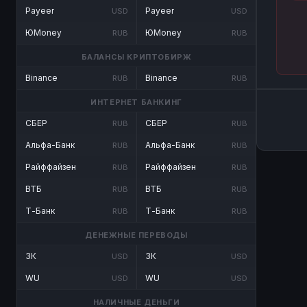
Payeer
Payeer
USD
USD
ЮMoney
ЮMoney
RUB
RUB
БАЛАНСЫ КРИПТОБИРЖ
Binance
Binance
RUB
RUB
ИНТЕРНЕТ БАНКИНГ
СБЕР
СБЕР
RUB
RUB
Альфа-Банк
Альфа-Банк
RUB
RUB
Райффайзен
Райффайзен
RUB
RUB
ВТБ
ВТБ
RUB
RUB
Т-Банк
Т-Банк
RUB
RUB
ДЕНЕЖНЫЕ ПЕРЕВОДЫ
ЗК
ЗК
USD
USD
WU
WU
USD
USD
НАЛИЧНЫЕ ДЕНЬГИ