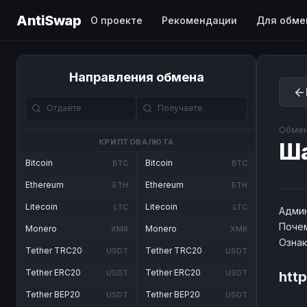
AntiSwap
О проекте
Рекомендации
Для обме
Направления обмена
Обмен
КРИПТОВАЛЮТА
Ш
Bitcoin
Bitcoin
BTC
BTC
Ethereum
Ethereum
ETH
ETH
Litecoin
Litecoin
LTC
LTC
Админ
Почем
Monero
Monero
XMR
XMR
Озна
Tether TRC20
Tether TRC20
USDT
USDT
Tether ERC20
Tether ERC20
USDT
USDT
htt
Tether BEP20
Tether BEP20
USDT
USDT