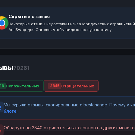
Скрытые отзывы
Некоторые отзывы недоступны из-за юридических ограничений
AntiSwap для Chrome, чтобы видеть полную картину.
ывы
70261
Положительных
Отрицательных
16
2845
Мы скрыли отзывы, скопированные с bestchange. Почему и 
блоге
.
Обнаружено 2840 отрицательных отзывов на других монито