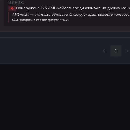
ИЗ НИХ:
Обнаружено 125 AML-кейсов среди отзывов на других мони
🚫
AML-кейс — это когда обменник блокирует криптовалюту пользоват
без предоставления документов.
1