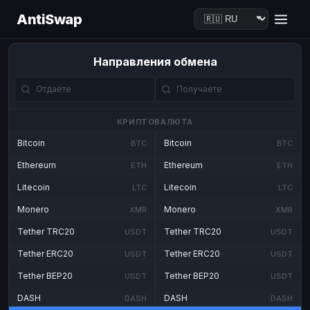
AntiSwap
Направления обмена
КРИПТОВАЛЮТА
Bitcoin
Bitcoin
BTC
BTC
Ethereum
Ethereum
ETH
ETH
Litecoin
Litecoin
LTC
LTC
Monero
Monero
XMR
XMR
Tether TRC20
Tether TRC20
USDT
USDT
Tether ERC20
Tether ERC20
USDT
USDT
Tether BEP20
Tether BEP20
USDT
USDT
DASH
DASH
DASH
DASH