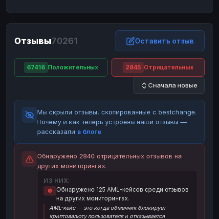
ЮMoney
ЮMoney
RUB
RUB
БАЛАНСЫ КРИПТОБИРЖ
Отзывы
70261
Binance
Binance
Оставить отзыв
RUB
RUB
ИНТЕРНЕТ БАНКИНГ
67416
Положительных
2845
Отрицательных
СБЕР
СБЕР
RUB
RUB
Сначала новые
Альфа-Банк
Альфа-Банк
RUB
RUB
Райффайзен
Райффайзен
RUB
RUB
Мы скрыли отзывы, скопированные с bestchange.
ВТБ
ВТБ
RUB
RUB
Почему и как теперь устроены наши отзывы —
рассказали
в блоге
.
Т-Банк
Т-Банк
RUB
RUB
ДЕНЕЖНЫЕ ПЕРЕВОДЫ
Обнаружено 2840 отрицательных отзывов на
других мониторингах.
ЗК
ЗК
USD
USD
ИЗ НИХ:
WU
WU
USD
USD
Обнаружено 125 AML-кейсов среди отзывов
🚫
на других мониторингах.
НАЛИЧНЫЕ ДЕНЬГИ
AML-кейс — это когда обменник блокирует
Наличные
Наличные
RUB
RUB
криптовалюту пользователя и отказывается