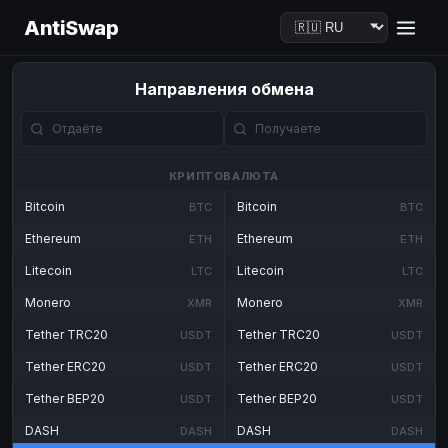
AntiSwap
Направления обмена
КРИПТОВАЛЮТА
Bitcoin
Bitcoin
BTC
BTC
Ethereum
Ethereum
ETH
ETH
Litecoin
Litecoin
LTC
LTC
Monero
Monero
XMR
XMR
Tether TRC20
Tether TRC20
USDT
USDT
Tether ERC20
Tether ERC20
USDT
USDT
Tether BEP20
Tether BEP20
USDT
USDT
DASH
DASH
DASH
DASH