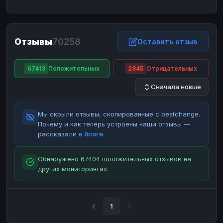
ЮMoney
ЮMoney
RUB
RUB
БАЛАНСЫ КРИПТОБИРЖ
Отзывы
70258
Binance
Binance
Оставить отзыв
RUB
RUB
ИНТЕРНЕТ БАНКИНГ
67413
Положительных
2845
Отрицательных
СБЕР
СБЕР
RUB
RUB
Сначала новые
Альфа-Банк
Альфа-Банк
RUB
RUB
Райффайзен
Райффайзен
RUB
RUB
Мы скрыли отзывы, скопированные с bestchange.
ВТБ
ВТБ
RUB
RUB
Почему и как теперь устроены наши отзывы —
рассказали
в блоге
.
Т-Банк
Т-Банк
RUB
RUB
ДЕНЕЖНЫЕ ПЕРЕВОДЫ
Обнаружено 67404 положительных отзывов на
других мониторингах.
ЗК
ЗК
USD
USD
WU
WU
USD
USD
НАЛИЧНЫЕ ДЕНЬГИ
1
Наличные
Наличные
RUB
RUB