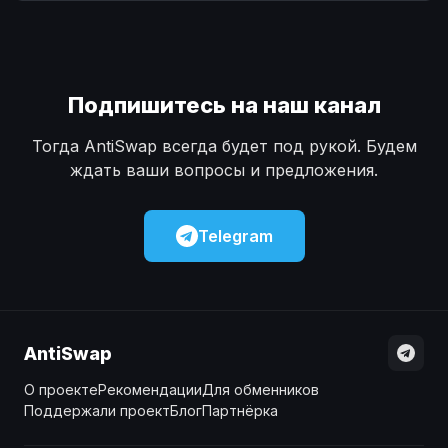
Наличные
Наличные
USD
USD
Наличные
Наличные
KZT
KZT
Подпишитесь на наш канал
Тогда AntiSwap всегда будет под рукой. Будем
ждать ваши вопросы и предложения.
Telegram
AntiSwap
О проекте
Рекомендации
Для обменников
Поддержали проект
Блог
Партнёрка