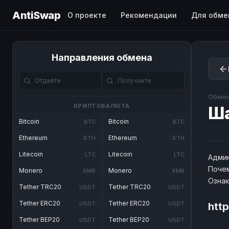
AntiSwap
О проекте
Рекомендации
Для обме
Направления обмена
Обмен
КРИПТОВАЛЮТА
Ш
Bitcoin
Bitcoin
BTC
BTC
Ethereum
Ethereum
ETH
ETH
Litecoin
Litecoin
LTC
LTC
Админ
Почем
Monero
Monero
XMR
XMR
Озна
Tether TRC20
Tether TRC20
USDT
USDT
Tether ERC20
Tether ERC20
USDT
USDT
htt
Tether BEP20
Tether BEP20
USDT
USDT