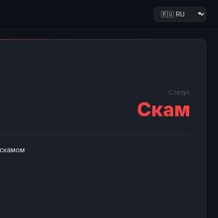
Статус
Скам
 скамом