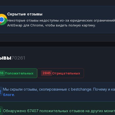
Скрытые отзывы
Некоторые отзывы недоступны из-за юридических ограничений
AntiSwap для Chrome, чтобы видеть полную картину.
ывы
70261
Положительных
Отрицательных
16
2845
Мы скрыли отзывы, скопированные с bestchange. Почему и 
блоге
.
Обнаружено 67407 положительных отзывов на других монит