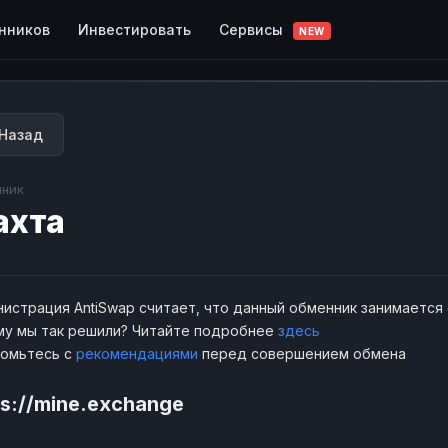
Сервисы
нников
Инвестировать
NEW
Назад
ник
ахта
истрация AntiSwap считает, что данный обменник занимается
у мы так решили? Читайте подробнее
здесь
комьтесь с
рекомендациями
перед совершением обмена
ps://mine.exchange