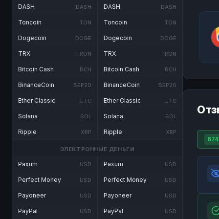
DASH
DASH
DASH
DASH
Toncoin
Toncoin
TON
TON
Dogecoin
Dogecoin
DOGE
DOGE
TRX
TRX
TRON
TRON
Bitcoin Cash
Bitcoin Cash
BCH
BCH
BinanceCoin
BinanceCoin
BEP20
BEP20
Ether Classic
Ether Classic
ETC
ETC
Отз
Solana
Solana
SOL
SOL
Ripple
Ripple
XRP
XRP
674
ЭЛЕКТРОННЫЕ ДЕНЬГИ
Paxum
Paxum
USD
USD
Perfect Money
Perfect Money
USD
USD
Payoneer
Payoneer
USD
USD
PayPal
PayPal
USD
USD