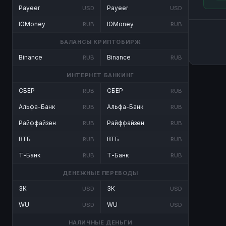
Payeer
Payeer
USD
USD
ЮMoney
ЮMoney
RUB
RUB
БАЛАНСЫ КРИПТОБИРЖ
Binance
Binance
RUB
RUB
ИНТЕРНЕТ БАНКИНГ
СБЕР
СБЕР
RUB
RUB
Альфа-Банк
Альфа-Банк
RUB
RUB
Райффайзен
Райффайзен
RUB
RUB
ВТБ
ВТБ
RUB
RUB
Т-Банк
Т-Банк
RUB
RUB
ДЕНЕЖНЫЕ ПЕРЕВОДЫ
ЗК
ЗК
USD
USD
WU
WU
USD
USD
НАЛИЧНЫЕ ДЕНЬГИ