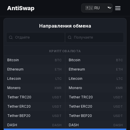
AntiSwap
Направления обмена
КРИПТОВАЛЮТА
Bitcoin
Bitcoin
BTC
BTC
Ethereum
Ethereum
ETH
ETH
Litecoin
Litecoin
LTC
LTC
Monero
Monero
XMR
XMR
Tether TRC20
Tether TRC20
USDT
USDT
Tether ERC20
Tether ERC20
USDT
USDT
Tether BEP20
Tether BEP20
USDT
USDT
DASH
DASH
DASH
DASH