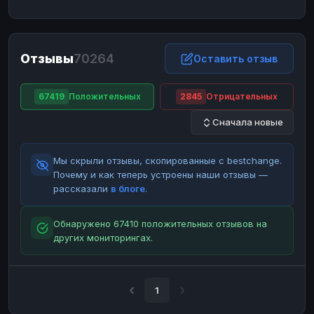
ЮMoney
ЮMoney
RUB
RUB
БАЛАНСЫ КРИПТОБИРЖ
Отзывы
70264
Binance
Binance
Оставить отзыв
RUB
RUB
ИНТЕРНЕТ БАНКИНГ
67419
Положительных
2845
Отрицательных
СБЕР
СБЕР
RUB
RUB
Сначала новые
Альфа-Банк
Альфа-Банк
RUB
RUB
Райффайзен
Райффайзен
RUB
RUB
Мы скрыли отзывы, скопированные с bestchange.
ВТБ
ВТБ
RUB
RUB
Почему и как теперь устроены наши отзывы —
рассказали
в блоге
.
Т-Банк
Т-Банк
RUB
RUB
ДЕНЕЖНЫЕ ПЕРЕВОДЫ
Обнаружено 67410 положительных отзывов на
других мониторингах.
ЗК
ЗК
USD
USD
WU
WU
USD
USD
НАЛИЧНЫЕ ДЕНЬГИ
1
Наличные
Наличные
RUB
RUB