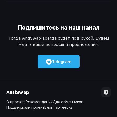
Наличные
Наличные
USD
USD
Наличные
Наличные
KZT
KZT
Подпишитесь на наш канал
Тогда AntiSwap всегда будет под рукой. Будем
ждать ваши вопросы и предложения.
Telegram
AntiSwap
О проекте
Рекомендации
Для обменников
Поддержали проект
Блог
Партнёрка