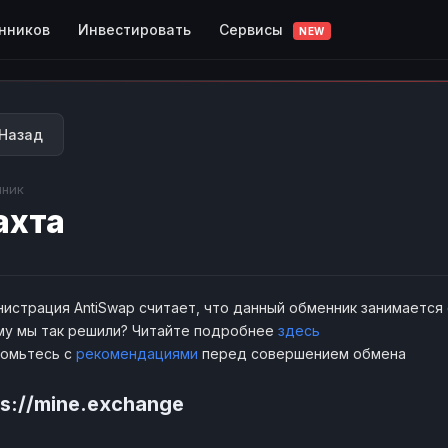
Сервисы
нников
Инвестировать
NEW
Назад
ник
ахта
истрация AntiSwap считает, что данный обменник занимается
у мы так решили? Читайте подробнее
здесь
комьтесь с
рекомендациями
перед совершением обмена
ps://mine.exchange