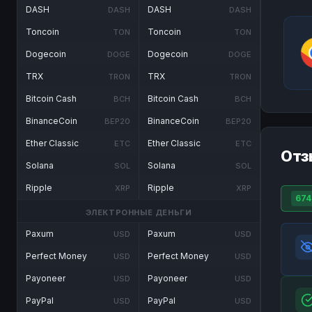
DASH
DASH
DASH
DASH
Toncoin
Toncoin
TON
TON
Dogecoin
Dogecoin
DOGE
DOGE
TRX
TRX
TRON
TRON
Bitcoin Cash
Bitcoin Cash
BCH
BCH
BinanceCoin
BinanceCoin
BEP20
BEP20
Ether Classic
Ether Classic
ETC
ETC
Отз
Solana
Solana
SOL
SOL
Ripple
Ripple
XRP
XRP
674
ЭЛЕКТРОННЫЕ ДЕНЬГИ
Paxum
Paxum
USD
USD
Perfect Money
Perfect Money
USD
USD
Payoneer
Payoneer
USD
USD
PayPal
PayPal
USD
USD