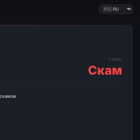
Статус
Скам
 скамом