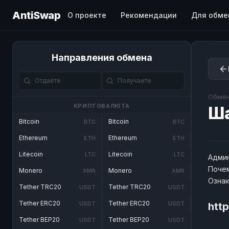
AntiSwap
О проекте
Рекомендации
Для обме
Направления обмена
Обмен
КРИПТОВАЛЮТА
Ш
Bitcoin
Bitcoin
BTC
BTC
Ethereum
Ethereum
ETH
ETH
Litecoin
Litecoin
LTC
LTC
Админ
Почем
Monero
Monero
XMR
XMR
Озна
Tether TRC20
Tether TRC20
USDT
USDT
Tether ERC20
Tether ERC20
USDT
USDT
htt
Tether BEP20
Tether BEP20
USDT
USDT