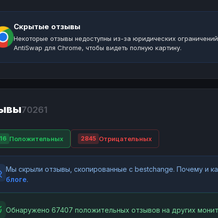
Скрытые отзывы
Некоторые отзывы недоступны из-за юридических ограничений
AntiSwap для Chrome, чтобы видеть полную картину.
ывы
70261
Положительных
Отрицательных
16
2845
Мы скрыли отзывы, скопированные с bestchange. Почему и 
блоге
.
Обнаружено 67407 положительных отзывов на других монит