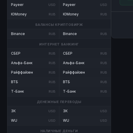
Payeer
Payeer
USD
USD
ЮMoney
ЮMoney
RUB
RUB
БАЛАНСЫ КРИПТОБИРЖ
Binance
Binance
RUB
RUB
ИНТЕРНЕТ БАНКИНГ
СБЕР
СБЕР
RUB
RUB
Альфа-Банк
Альфа-Банк
RUB
RUB
Райффайзен
Райффайзен
RUB
RUB
ВТБ
ВТБ
RUB
RUB
Т-Банк
Т-Банк
RUB
RUB
ДЕНЕЖНЫЕ ПЕРЕВОДЫ
ЗК
ЗК
USD
USD
WU
WU
USD
USD
НАЛИЧНЫЕ ДЕНЬГИ