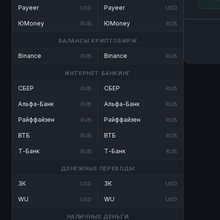
Payeer
Payeer
USD
USD
ЮMoney
ЮMoney
RUB
RUB
БАЛАНСЫ КРИПТОБИРЖ
Binance
Binance
RUB
RUB
ИНТЕРНЕТ БАНКИНГ
СБЕР
СБЕР
RUB
RUB
Альфа-Банк
Альфа-Банк
RUB
RUB
Райффайзен
Райффайзен
RUB
RUB
ВТБ
ВТБ
RUB
RUB
Т-Банк
Т-Банк
RUB
RUB
ДЕНЕЖНЫЕ ПЕРЕВОДЫ
ЗК
ЗК
USD
USD
WU
WU
USD
USD
НАЛИЧНЫЕ ДЕНЬГИ