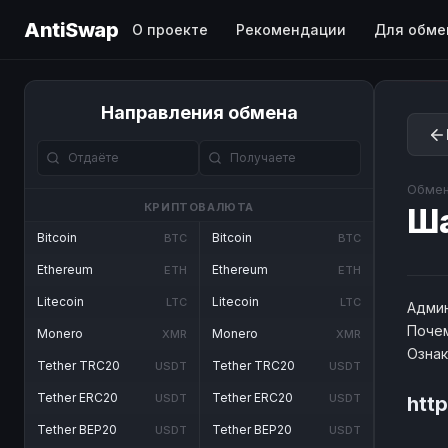
AntiSwap
О проекте
Рекомендации
Для обме
Направления обмена
Обмен
КРИПТОВАЛЮТА
Ш
Bitcoin
Bitcoin
BTC
BTC
Ethereum
Ethereum
ETH
ETH
Litecoin
Litecoin
LTC
LTC
Админ
Почем
Monero
Monero
XMR
XMR
Озна
Tether TRC20
Tether TRC20
USDT
USDT
Tether ERC20
Tether ERC20
USDT
USDT
htt
Tether BEP20
Tether BEP20
USDT
USDT