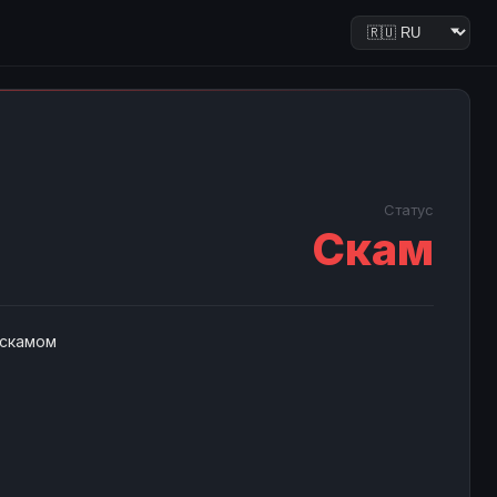
Статус
Скам
 скамом