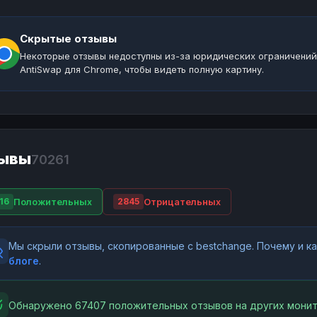
Скрытые отзывы
Некоторые отзывы недоступны из-за юридических ограничений
AntiSwap для Chrome, чтобы видеть полную картину.
ывы
70261
Положительных
Отрицательных
16
2845
Мы скрыли отзывы, скопированные с bestchange. Почему и 
блоге
.
Обнаружено 67407 положительных отзывов на других монит