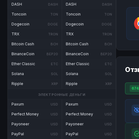
DASH
DASH
DASH
DASH
Toncoin
Toncoin
TON
TON
Dogecoin
Dogecoin
DOGE
DOGE
TRX
TRX
TRON
TRON
Bitcoin Cash
Bitcoin Cash
BCH
BCH
BinanceCoin
BinanceCoin
BEP20
BEP20
Ether Classic
Ether Classic
ETC
ETC
Отз
Solana
Solana
SOL
SOL
Ripple
Ripple
XRP
XRP
674
ЭЛЕКТРОННЫЕ ДЕНЬГИ
Paxum
Paxum
USD
USD
Perfect Money
Perfect Money
USD
USD
Payoneer
Payoneer
USD
USD
PayPal
PayPal
USD
USD