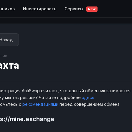
Сервисы
нников
Инвестировать
NEW
Назад
ник
ахта
истрация AntiSwap считает, что данный обменник занимается
у мы так решили? Читайте подробнее
здесь
комьтесь с
рекомендациями
перед совершением обмена
ps://mine.exchange