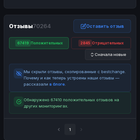
ЮMoney
ЮMoney
RUB
RUB
БАЛАНСЫ КРИПТОБИРЖ
Отзывы
70264
Binance
Binance
Оставить отзыв
RUB
RUB
ИНТЕРНЕТ БАНКИНГ
67419
Положительных
2845
Отрицательных
СБЕР
СБЕР
RUB
RUB
Сначала новые
Альфа-Банк
Альфа-Банк
RUB
RUB
Райффайзен
Райффайзен
RUB
RUB
Мы скрыли отзывы, скопированные с bestchange.
ВТБ
ВТБ
RUB
RUB
Почему и как теперь устроены наши отзывы —
рассказали
в блоге
.
Т-Банк
Т-Банк
RUB
RUB
ДЕНЕЖНЫЕ ПЕРЕВОДЫ
Обнаружено 67410 положительных отзывов на
других мониторингах.
ЗК
ЗК
USD
USD
WU
WU
USD
USD
НАЛИЧНЫЕ ДЕНЬГИ
1
Наличные
Наличные
RUB
RUB