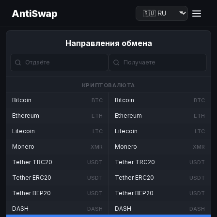
AntiSwap
Направления обмена
КРИПТОВАЛЮТА
Bitcoin
Bitcoin
BTC
BTC
Ethereum
Ethereum
ETH
ETH
Litecoin
Litecoin
LTC
LTC
Monero
Monero
XMR
XMR
Tether TRC20
Tether TRC20
USDT
USDT
Tether ERC20
Tether ERC20
USDT
USDT
Tether BEP20
Tether BEP20
USDT
USDT
DASH
DASH
DASH
DASH