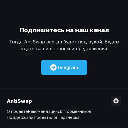
Наличные
Наличные
USD
USD
Наличные
Наличные
KZT
KZT
Подпишитесь на наш канал
Тогда AntiSwap всегда будет под рукой. Будем
ждать ваши вопросы и предложения.
Telegram
AntiSwap
О проекте
Рекомендации
Для обменников
Поддержали проект
Блог
Партнёрка