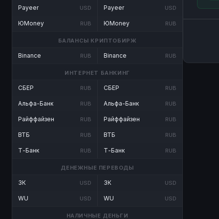
Payeer
Payeer
USD
USD
ЮMoney
ЮMoney
RUB
RUB
БАЛАНСЫ КРИПТОБИРЖ
Binance
Binance
RUB
RUB
ИНТЕРНЕТ БАНКИНГ
СБЕР
СБЕР
RUB
RUB
Альфа-Банк
Альфа-Банк
RUB
RUB
Райффайзен
Райффайзен
RUB
RUB
ВТБ
ВТБ
RUB
RUB
Т-Банк
Т-Банк
RUB
RUB
ДЕНЕЖНЫЕ ПЕРЕВОДЫ
ЗК
ЗК
USD
USD
WU
WU
USD
USD
НАЛИЧНЫЕ ДЕНЬГИ