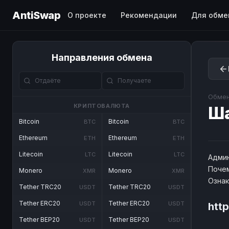
AntiSwap
О проекте
Рекомендации
Для обме
Направления обмена
Обмен
КРИПТОВАЛЮТА
Ш
Bitcoin
Bitcoin
BTC
BTC
Ethereum
Ethereum
ETH
ETH
Litecoin
Litecoin
LTC
LTC
Админ
Почем
Monero
Monero
XMR
XMR
Озна
Tether TRC20
Tether TRC20
USDT
USDT
Tether ERC20
Tether ERC20
USDT
USDT
htt
Tether BEP20
Tether BEP20
USDT
USDT