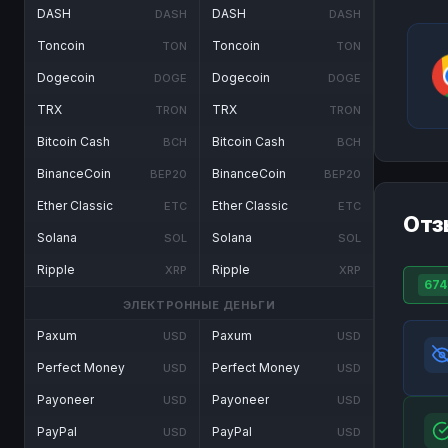
DASH
DASH
DASH
DASH
Toncoin
Toncoin
TON
TON
Dogecoin
Dogecoin
DOGE
DOGE
TRX
TRX
TRON
TRON
Bitcoin Cash
Bitcoin Cash
BCH
BCH
BinanceCoin
BinanceCoin
BEP20
BEP20
Ether Classic
Ether Classic
ETC
ETC
Отз
Solana
Solana
SOL
SOL
Ripple
Ripple
XRP
XRP
674
ЭЛЕКТРОННЫЕ ДЕНЬГИ
Paxum
Paxum
USD
USD
Perfect Money
Perfect Money
USD
USD
Payoneer
Payoneer
USD
USD
PayPal
PayPal
USD
USD