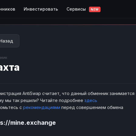
Сервисы
нников
Инвестировать
NEW
Назад
ник
ахта
истрация AntiSwap считает, что данный обменник занимается
у мы так решили? Читайте подробнее
здесь
комьтесь с
рекомендациями
перед совершением обмена
ps://mine.exchange