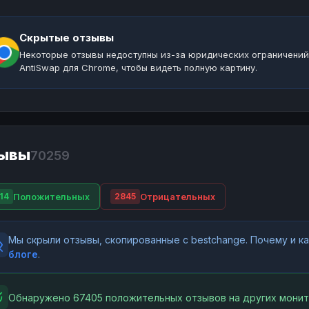
Скрытые отзывы
Некоторые отзывы недоступны из-за юридических ограничений
AntiSwap для Chrome, чтобы видеть полную картину.
ывы
70259
Положительных
Отрицательных
14
2845
Мы скрыли отзывы, скопированные с bestchange. Почему и 
блоге
.
Обнаружено 67405 положительных отзывов на других монит