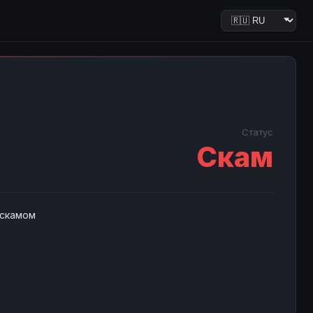
Статус
Скам
 скамом