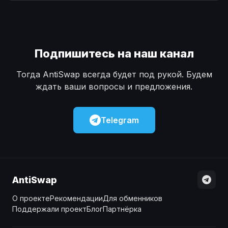
Наличные
Наличные
USD
USD
Наличные
Наличные
KZT
KZT
Подпишитесь на наш канал
Тогда AntiSwap всегда будет под рукой. Будем
ждать ваши вопросы и предложения.
Telegram
AntiSwap
О проекте
Рекомендации
Для обменников
Поддержали проект
Блог
Партнёрка