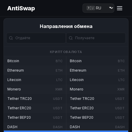
AntiSwap
Направления обмена
КРИПТОВАЛЮТА
Bitcoin
Bitcoin
BTC
BTC
Ethereum
Ethereum
ETH
ETH
Litecoin
Litecoin
LTC
LTC
Monero
Monero
XMR
XMR
Tether TRC20
Tether TRC20
USDT
USDT
Tether ERC20
Tether ERC20
USDT
USDT
Tether BEP20
Tether BEP20
USDT
USDT
DASH
DASH
DASH
DASH