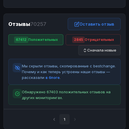
ЮMoney
ЮMoney
RUB
RUB
БАЛАНСЫ КРИПТОБИРЖ
Отзывы
70257
Binance
Binance
Оставить отзыв
RUB
RUB
ИНТЕРНЕТ БАНКИНГ
67412
Положительных
2845
Отрицательных
СБЕР
СБЕР
RUB
RUB
Сначала новые
Альфа-Банк
Альфа-Банк
RUB
RUB
Райффайзен
Райффайзен
RUB
RUB
Мы скрыли отзывы, скопированные с bestchange.
ВТБ
ВТБ
RUB
RUB
Почему и как теперь устроены наши отзывы —
рассказали
в блоге
.
Т-Банк
Т-Банк
RUB
RUB
ДЕНЕЖНЫЕ ПЕРЕВОДЫ
Обнаружено 67403 положительных отзывов на
других мониторингах.
ЗК
ЗК
USD
USD
WU
WU
USD
USD
НАЛИЧНЫЕ ДЕНЬГИ
1
Наличные
Наличные
RUB
RUB