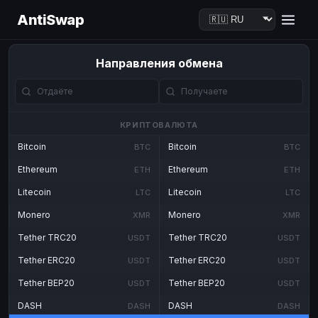
AntiSwap
Направления обмена
КРИПТОВАЛЮТА
Bitcoin
Bitcoin
BTC
BTC
Ethereum
Ethereum
ETH
ETH
Litecoin
Litecoin
LTC
LTC
Monero
Monero
XMR
XMR
Tether TRC20
Tether TRC20
USDT
USDT
Tether ERC20
Tether ERC20
USDT
USDT
Tether BEP20
Tether BEP20
USDT
USDT
DASH
DASH
DASH
DASH