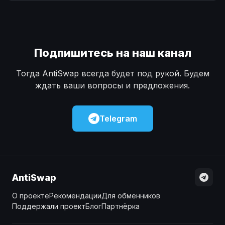
Наличные
Наличные
USD
USD
Наличные
Наличные
KZT
KZT
Подпишитесь на наш канал
Тогда AntiSwap всегда будет под рукой. Будем
ждать ваши вопросы и предложения.
Telegram
AntiSwap
О проекте
Рекомендации
Для обменников
Поддержали проект
Блог
Партнёрка