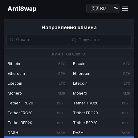
AntiSwap
Направления обмена
КРИПТОВАЛЮТА
Bitcoin
Bitcoin
BTC
BTC
Ethereum
Ethereum
ETH
ETH
Litecoin
Litecoin
LTC
LTC
Monero
Monero
XMR
XMR
Tether TRC20
Tether TRC20
USDT
USDT
Tether ERC20
Tether ERC20
USDT
USDT
Tether BEP20
Tether BEP20
USDT
USDT
DASH
DASH
DASH
DASH