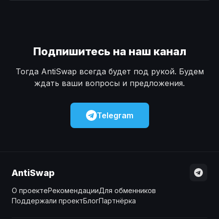
Наличные
Наличные
USD
USD
Наличные
Наличные
KZT
KZT
Подпишитесь на наш канал
Тогда AntiSwap всегда будет под рукой. Будем
ждать ваши вопросы и предложения.
Telegram
AntiSwap
О проекте
Рекомендации
Для обменников
Поддержали проект
Блог
Партнёрка