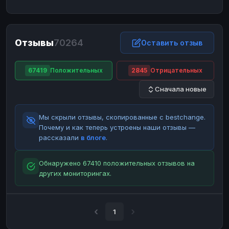
ЮMoney
ЮMoney
RUB
RUB
БАЛАНСЫ КРИПТОБИРЖ
Отзывы
70264
Binance
Binance
Оставить отзыв
RUB
RUB
ИНТЕРНЕТ БАНКИНГ
67419
Положительных
2845
Отрицательных
СБЕР
СБЕР
RUB
RUB
Сначала новые
Альфа-Банк
Альфа-Банк
RUB
RUB
Райффайзен
Райффайзен
RUB
RUB
Мы скрыли отзывы, скопированные с bestchange.
ВТБ
ВТБ
RUB
RUB
Почему и как теперь устроены наши отзывы —
рассказали
в блоге
.
Т-Банк
Т-Банк
RUB
RUB
ДЕНЕЖНЫЕ ПЕРЕВОДЫ
Обнаружено 67410 положительных отзывов на
других мониторингах.
ЗК
ЗК
USD
USD
WU
WU
USD
USD
НАЛИЧНЫЕ ДЕНЬГИ
1
Наличные
Наличные
RUB
RUB