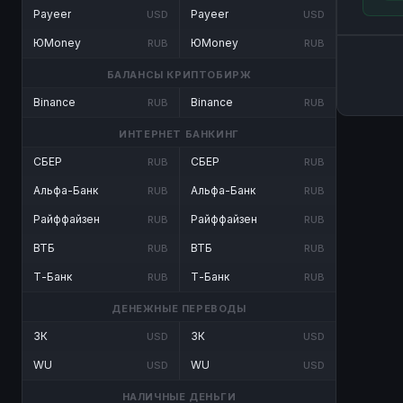
Payeer
Payeer
USD
USD
ЮMoney
ЮMoney
RUB
RUB
БАЛАНСЫ КРИПТОБИРЖ
Binance
Binance
RUB
RUB
ИНТЕРНЕТ БАНКИНГ
СБЕР
СБЕР
RUB
RUB
Альфа-Банк
Альфа-Банк
RUB
RUB
Райффайзен
Райффайзен
RUB
RUB
ВТБ
ВТБ
RUB
RUB
Т-Банк
Т-Банк
RUB
RUB
ДЕНЕЖНЫЕ ПЕРЕВОДЫ
ЗК
ЗК
USD
USD
WU
WU
USD
USD
НАЛИЧНЫЕ ДЕНЬГИ