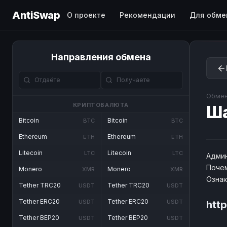
AntiSwap
О проекте
Рекомендации
Для обме
Направления обмена
Обмен
КРИПТОВАЛЮТА
Ш
Bitcoin
Bitcoin
BTC
BTC
Ethereum
Ethereum
ETH
ETH
Litecoin
Litecoin
LTC
LTC
Админ
Почем
Monero
Monero
XMR
XMR
Озна
Tether TRC20
Tether TRC20
USDT
USDT
Tether ERC20
Tether ERC20
USDT
USDT
htt
Tether BEP20
Tether BEP20
USDT
USDT