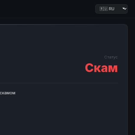
Статус
Скам
 скамом