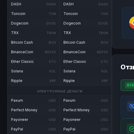
DASH
DASH
DASH
DASH
Toncoin
Toncoin
TON
TON
Dogecoin
Dogecoin
DOGE
DOGE
TRX
TRX
TRON
TRON
Bitcoin Cash
Bitcoin Cash
BCH
BCH
BinanceCoin
BinanceCoin
BEP20
BEP20
Ether Classic
Ether Classic
ETC
ETC
Отз
Solana
Solana
SOL
SOL
Ripple
Ripple
XRP
XRP
674
ЭЛЕКТРОННЫЕ ДЕНЬГИ
Paxum
Paxum
USD
USD
Perfect Money
Perfect Money
USD
USD
Payoneer
Payoneer
USD
USD
PayPal
PayPal
USD
USD