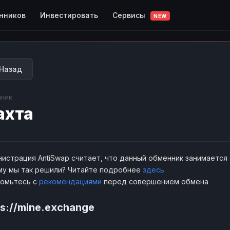
Сервисы
нников
Инвестировать
NEW
Назад
ник
ахта
истрация AntiSwap считает, что данный обменник занимается
у мы так решили? Читайте подробнее
здесь
комьтесь с
рекомендациями
перед совершением обмена
ps://mine.exchange