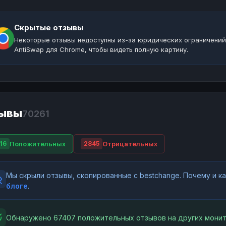
Скрытые отзывы
Некоторые отзывы недоступны из-за юридических ограничений
AntiSwap для Chrome, чтобы видеть полную картину.
ывы
70261
Положительных
Отрицательных
16
2845
Мы скрыли отзывы, скопированные с bestchange. Почему и 
блоге
.
Обнаружено 67407 положительных отзывов на других монит