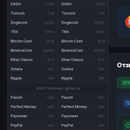
DASH
DASH
DASH
DASH
Toncoin
Toncoin
TON
TON
Dogecoin
Dogecoin
DOGE
DOGE
TRX
TRX
TRON
TRON
Bitcoin Cash
Bitcoin Cash
BCH
BCH
BinanceCoin
BinanceCoin
BEP20
BEP20
Ether Classic
Ether Classic
ETC
ETC
Отз
Solana
Solana
SOL
SOL
Ripple
Ripple
XRP
XRP
674
ЭЛЕКТРОННЫЕ ДЕНЬГИ
Paxum
Paxum
USD
USD
Perfect Money
Perfect Money
USD
USD
Payoneer
Payoneer
USD
USD
PayPal
PayPal
USD
USD