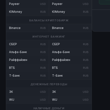
Payeer
Payeer
USD
USD
ЮMoney
ЮMoney
RUB
RUB
БАЛАНСЫ КРИПТОБИРЖ
Binance
Binance
RUB
RUB
ИНТЕРНЕТ БАНКИНГ
СБЕР
СБЕР
RUB
RUB
Альфа-Банк
Альфа-Банк
RUB
RUB
Райффайзен
Райффайзен
RUB
RUB
ВТБ
ВТБ
RUB
RUB
Т-Банк
Т-Банк
RUB
RUB
ДЕНЕЖНЫЕ ПЕРЕВОДЫ
ЗК
ЗК
USD
USD
WU
WU
USD
USD
НАЛИЧНЫЕ ДЕНЬГИ