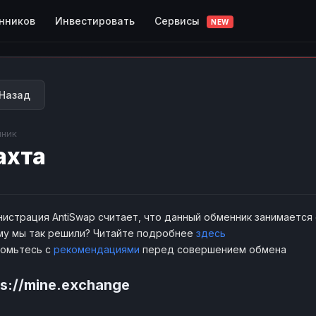
Сервисы
нников
Инвестировать
NEW
Назад
ник
ахта
истрация AntiSwap считает, что данный обменник занимается
у мы так решили? Читайте подробнее
здесь
комьтесь с
рекомендациями
перед совершением обмена
ps://mine.exchange