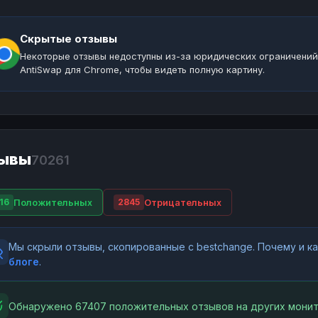
Скрытые отзывы
Некоторые отзывы недоступны из-за юридических ограничений
AntiSwap для Chrome, чтобы видеть полную картину.
ывы
70261
Положительных
Отрицательных
16
2845
Мы скрыли отзывы, скопированные с bestchange. Почему и 
блоге
.
Обнаружено 67407 положительных отзывов на других монит