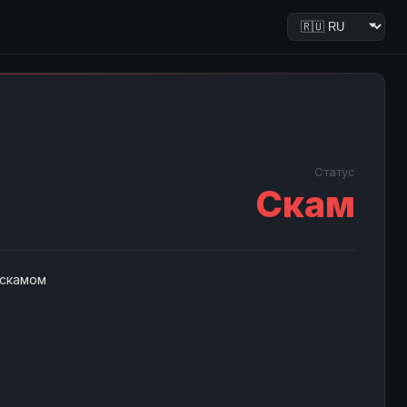
Статус
Скам
 скамом