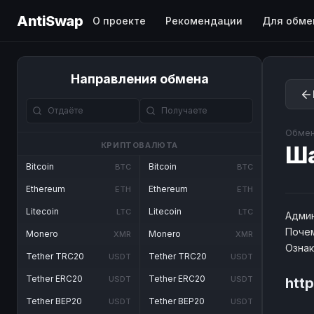
AntiSwap
О проекте
Рекомендации
Для обме
Направления обмена
Обмен
КРИПТОВАЛЮТА
Ш
Bitcoin
Bitcoin
BTC
BTC
Ethereum
Ethereum
ETH
ETH
Litecoin
Litecoin
LTC
LTC
Админ
Почем
Monero
Monero
XMR
XMR
Озна
Tether TRC20
Tether TRC20
USDT
USDT
Tether ERC20
Tether ERC20
USDT
USDT
htt
Tether BEP20
Tether BEP20
USDT
USDT