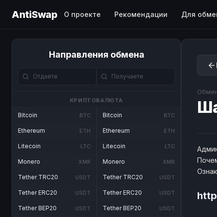
AntiSwap
О проекте
Рекомендации
Для обме
Направления обмена
Обмен
КРИПТОВАЛЮТА
Ш
Bitcoin
Bitcoin
BTC
BTC
Ethereum
Ethereum
ETH
ETH
Litecoin
Litecoin
LTC
LTC
Админ
Почем
Monero
Monero
XMR
XMR
Озна
Tether TRC20
Tether TRC20
USDT
USDT
Tether ERC20
Tether ERC20
USDT
USDT
htt
Tether BEP20
Tether BEP20
USDT
USDT