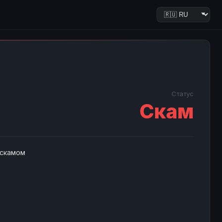
Статус
Скам
 скамом