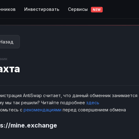
Сервисы
нников
Инвестировать
NEW
Назад
ник
ахта
истрация AntiSwap считает, что данный обменник занимается
у мы так решили? Читайте подробнее
здесь
комьтесь с
рекомендациями
перед совершением обмена
ps://mine.exchange