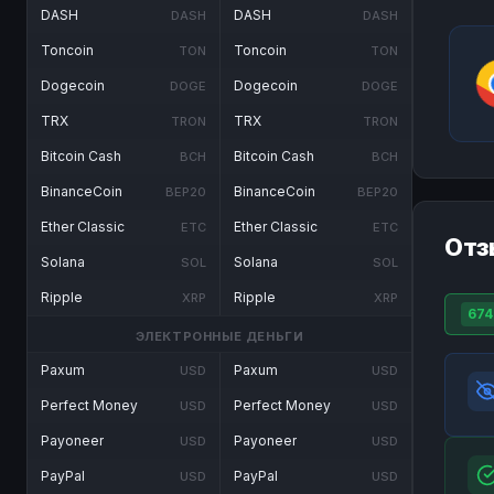
DASH
DASH
DASH
DASH
Toncoin
Toncoin
TON
TON
Dogecoin
Dogecoin
DOGE
DOGE
TRX
TRX
TRON
TRON
Bitcoin Cash
Bitcoin Cash
BCH
BCH
BinanceCoin
BinanceCoin
BEP20
BEP20
Ether Classic
Ether Classic
ETC
ETC
Отз
Solana
Solana
SOL
SOL
Ripple
Ripple
XRP
XRP
674
ЭЛЕКТРОННЫЕ ДЕНЬГИ
Paxum
Paxum
USD
USD
Perfect Money
Perfect Money
USD
USD
Payoneer
Payoneer
USD
USD
PayPal
PayPal
USD
USD