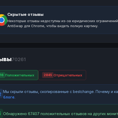
Скрытые отзывы
Некоторые отзывы недоступны из-за юридических ограничений
AntiSwap для Chrome, чтобы видеть полную картину.
ывы
70261
Положительных
Отрицательных
16
2845
Мы скрыли отзывы, скопированные с bestchange. Почему и 
блоге
.
Обнаружено 67407 положительных отзывов на других монит