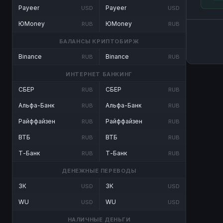
Payeer
Payeer
USD
USD
ЮMoney
ЮMoney
RUB
RUB
БАЛАНСЫ КРИПТОБИРЖ
Binance
Binance
RUB
RUB
ИНТЕРНЕТ БАНКИНГ
СБЕР
СБЕР
RUB
RUB
Альфа-Банк
Альфа-Банк
RUB
RUB
Райффайзен
Райффайзен
RUB
RUB
ВТБ
ВТБ
RUB
RUB
Т-Банк
Т-Банк
RUB
RUB
ДЕНЕЖНЫЕ ПЕРЕВОДЫ
ЗК
ЗК
USD
USD
WU
WU
USD
USD
НАЛИЧНЫЕ ДЕНЬГИ