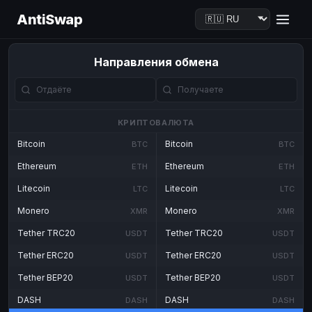
AntiSwap
Направления обмена
КРИПТОВАЛЮТА
Bitcoin
Bitcoin
BTC
BTC
Ethereum
Ethereum
ETH
ETH
Litecoin
Litecoin
LTC
LTC
Monero
Monero
XMR
XMR
Tether TRC20
Tether TRC20
USDT
USDT
Tether ERC20
Tether ERC20
USDT
USDT
Tether BEP20
Tether BEP20
USDT
USDT
DASH
DASH
DASH
DASH