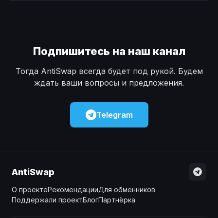
Наличные
Наличные
USD
USD
Наличные
Наличные
KZT
KZT
Подпишитесь на наш канал
Тогда AntiSwap всегда будет под рукой. Будем
ждать ваши вопросы и предложения.
Telegram
AntiSwap
О проекте
Рекомендации
Для обменников
Поддержали проект
Блог
Партнёрка