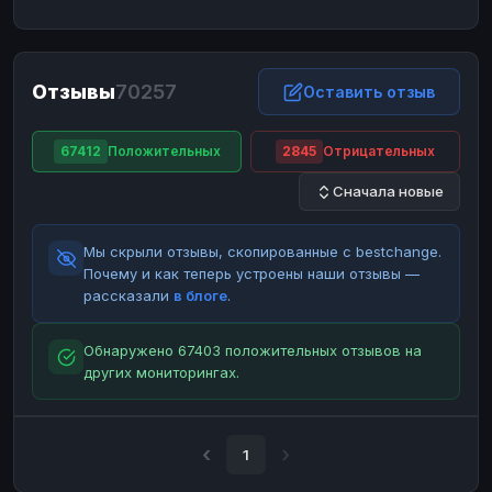
ЮMoney
ЮMoney
RUB
RUB
БАЛАНСЫ КРИПТОБИРЖ
Отзывы
70257
Binance
Binance
Оставить отзыв
RUB
RUB
ИНТЕРНЕТ БАНКИНГ
67412
Положительных
2845
Отрицательных
СБЕР
СБЕР
RUB
RUB
Сначала новые
Альфа-Банк
Альфа-Банк
RUB
RUB
Райффайзен
Райффайзен
RUB
RUB
Мы скрыли отзывы, скопированные с bestchange.
ВТБ
ВТБ
RUB
RUB
Почему и как теперь устроены наши отзывы —
рассказали
в блоге
.
Т-Банк
Т-Банк
RUB
RUB
ДЕНЕЖНЫЕ ПЕРЕВОДЫ
Обнаружено 67403 положительных отзывов на
других мониторингах.
ЗК
ЗК
USD
USD
WU
WU
USD
USD
НАЛИЧНЫЕ ДЕНЬГИ
1
Наличные
Наличные
RUB
RUB