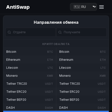
AntiSwap
Направления обмена
КРИПТОВАЛЮТА
Bitcoin
Bitcoin
BTC
BTC
Ethereum
Ethereum
ETH
ETH
Litecoin
Litecoin
LTC
LTC
Monero
Monero
XMR
XMR
Tether TRC20
Tether TRC20
USDT
USDT
Tether ERC20
Tether ERC20
USDT
USDT
Tether BEP20
Tether BEP20
USDT
USDT
DASH
DASH
DASH
DASH