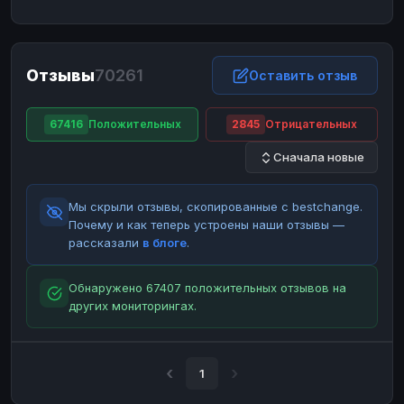
ЮMoney
ЮMoney
RUB
RUB
БАЛАНСЫ КРИПТОБИРЖ
Отзывы
70261
Binance
Binance
Оставить отзыв
RUB
RUB
ИНТЕРНЕТ БАНКИНГ
67416
Положительных
2845
Отрицательных
СБЕР
СБЕР
RUB
RUB
Сначала новые
Альфа-Банк
Альфа-Банк
RUB
RUB
Райффайзен
Райффайзен
RUB
RUB
Мы скрыли отзывы, скопированные с bestchange.
ВТБ
ВТБ
RUB
RUB
Почему и как теперь устроены наши отзывы —
рассказали
в блоге
.
Т-Банк
Т-Банк
RUB
RUB
ДЕНЕЖНЫЕ ПЕРЕВОДЫ
Обнаружено 67407 положительных отзывов на
других мониторингах.
ЗК
ЗК
USD
USD
WU
WU
USD
USD
НАЛИЧНЫЕ ДЕНЬГИ
1
Наличные
Наличные
RUB
RUB