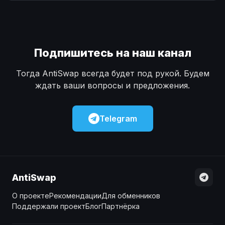
Наличные
Наличные
USD
USD
Наличные
Наличные
KZT
KZT
Подпишитесь на наш канал
Тогда AntiSwap всегда будет под рукой. Будем
ждать ваши вопросы и предложения.
Telegram
AntiSwap
О проекте
Рекомендации
Для обменников
Поддержали проект
Блог
Партнёрка