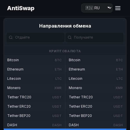
AntiSwap
Направления обмена
КРИПТОВАЛЮТА
Bitcoin
Bitcoin
BTC
BTC
Ethereum
Ethereum
ETH
ETH
Litecoin
Litecoin
LTC
LTC
Monero
Monero
XMR
XMR
Tether TRC20
Tether TRC20
USDT
USDT
Tether ERC20
Tether ERC20
USDT
USDT
Tether BEP20
Tether BEP20
USDT
USDT
DASH
DASH
DASH
DASH