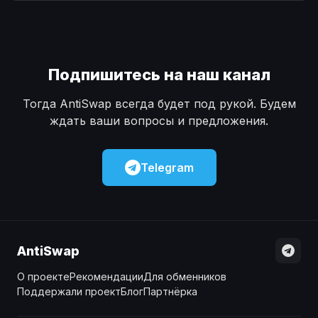
Наличные
Наличные
USD
USD
Наличные
Наличные
KZT
KZT
Подпишитесь на наш канал
Тогда AntiSwap всегда будет под рукой. Будем
ждать ваши вопросы и предложения.
Telegram
AntiSwap
О проекте
Рекомендации
Для обменников
Поддержали проект
Блог
Партнёрка