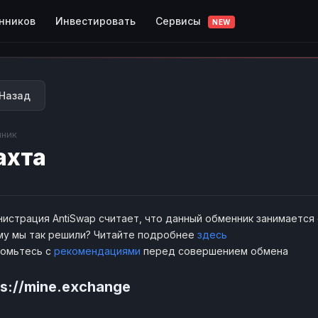
Сервисы
нников
Инвестировать
NEW
Назад
ник
ахта
истрация AntiSwap считает, что данный обменник занимается
у мы так решили? Читайте подробнее
здесь
комьтесь с
рекомендациями
перед совершением обмена
ps://mine.exchange