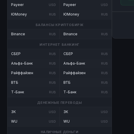
Payeer
Payeer
USD
USD
ЮMoney
ЮMoney
RUB
RUB
БАЛАНСЫ КРИПТОБИРЖ
Binance
Binance
RUB
RUB
ИНТЕРНЕТ БАНКИНГ
СБЕР
СБЕР
RUB
RUB
Альфа-Банк
Альфа-Банк
RUB
RUB
Райффайзен
Райффайзен
RUB
RUB
ВТБ
ВТБ
RUB
RUB
Т-Банк
Т-Банк
RUB
RUB
ДЕНЕЖНЫЕ ПЕРЕВОДЫ
ЗК
ЗК
USD
USD
WU
WU
USD
USD
НАЛИЧНЫЕ ДЕНЬГИ