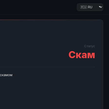
Статус
Скам
 скамом