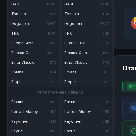
DASH
DASH
DASH
DASH
Toncoin
Toncoin
TON
TON
Dogecoin
Dogecoin
DOGE
DOGE
TRX
TRX
TRON
TRON
Bitcoin Cash
Bitcoin Cash
BCH
BCH
BinanceCoin
BinanceCoin
BEP20
BEP20
Ether Classic
Ether Classic
ETC
ETC
Отз
Solana
Solana
SOL
SOL
Ripple
Ripple
XRP
XRP
674
ЭЛЕКТРОННЫЕ ДЕНЬГИ
Paxum
Paxum
USD
USD
Perfect Money
Perfect Money
USD
USD
Payoneer
Payoneer
USD
USD
PayPal
PayPal
USD
USD