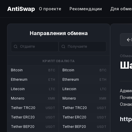
AntiSwap
О проекте
Рекомендации
Для обме
Направления обмена
Обмен
КРИПТОВАЛЮТА
Ш
Bitcoin
Bitcoin
BTC
BTC
Ethereum
Ethereum
ETH
ETH
Litecoin
Litecoin
LTC
LTC
Админ
Почем
Monero
Monero
XMR
XMR
Озна
Tether TRC20
Tether TRC20
USDT
USDT
Tether ERC20
Tether ERC20
USDT
USDT
htt
Tether BEP20
Tether BEP20
USDT
USDT