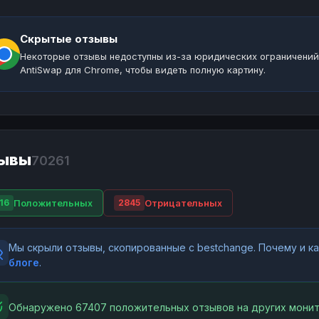
Скрытые отзывы
Некоторые отзывы недоступны из-за юридических ограничений
AntiSwap для Chrome, чтобы видеть полную картину.
ывы
70261
Положительных
Отрицательных
16
2845
Мы скрыли отзывы, скопированные с bestchange. Почему и 
блоге
.
Обнаружено 67407 положительных отзывов на других монит