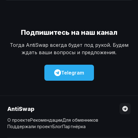
Наличные
Наличные
USD
USD
Наличные
Наличные
KZT
KZT
Подпишитесь на наш канал
Тогда AntiSwap всегда будет под рукой. Будем
ждать ваши вопросы и предложения.
Telegram
AntiSwap
О проекте
Рекомендации
Для обменников
Поддержали проект
Блог
Партнёрка