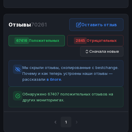
ЮMoney
ЮMoney
RUB
RUB
БАЛАНСЫ КРИПТОБИРЖ
Отзывы
70261
Binance
Binance
Оставить отзыв
RUB
RUB
ИНТЕРНЕТ БАНКИНГ
67416
Положительных
2845
Отрицательных
СБЕР
СБЕР
RUB
RUB
Сначала новые
Альфа-Банк
Альфа-Банк
RUB
RUB
Райффайзен
Райффайзен
RUB
RUB
Мы скрыли отзывы, скопированные с bestchange.
ВТБ
ВТБ
RUB
RUB
Почему и как теперь устроены наши отзывы —
рассказали
в блоге
.
Т-Банк
Т-Банк
RUB
RUB
ДЕНЕЖНЫЕ ПЕРЕВОДЫ
Обнаружено 67407 положительных отзывов на
других мониторингах.
ЗК
ЗК
USD
USD
WU
WU
USD
USD
НАЛИЧНЫЕ ДЕНЬГИ
1
Наличные
Наличные
RUB
RUB