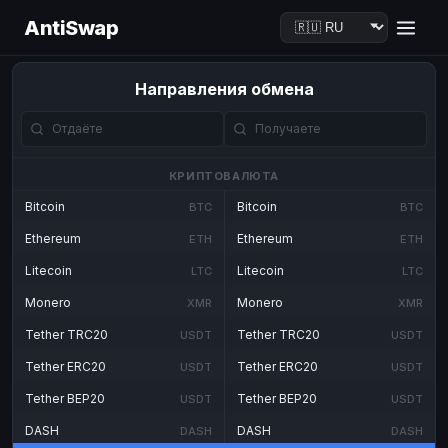
AntiSwap
Направления обмена
КРИПТОВАЛЮТА
Bitcoin
Bitcoin
BTC
BTC
Ethereum
Ethereum
ETH
ETH
Litecoin
Litecoin
LTC
LTC
Monero
Monero
XMR
XMR
Tether TRC20
Tether TRC20
USDT
USDT
Tether ERC20
Tether ERC20
USDT
USDT
Tether BEP20
Tether BEP20
USDT
USDT
DASH
DASH
DASH
DASH