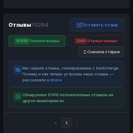
ЮMoney
ЮMoney
RUB
RUB
БАЛАНСЫ КРИПТОБИРЖ
Отзывы
70264
Binance
Binance
Оставить отзыв
RUB
RUB
ИНТЕРНЕТ БАНКИНГ
67419
Положительных
2845
Отрицательных
СБЕР
СБЕР
RUB
RUB
Сначала старые
Альфа-Банк
Альфа-Банк
RUB
RUB
Райффайзен
Райффайзен
RUB
RUB
Мы скрыли отзывы, скопированные с bestchange.
ВТБ
ВТБ
RUB
RUB
Почему и как теперь устроены наши отзывы —
рассказали
в блоге
.
Т-Банк
Т-Банк
RUB
RUB
ДЕНЕЖНЫЕ ПЕРЕВОДЫ
Обнаружено 67410 положительных отзывов на
других мониторингах.
ЗК
ЗК
USD
USD
WU
WU
USD
USD
НАЛИЧНЫЕ ДЕНЬГИ
1
Наличные
Наличные
RUB
RUB