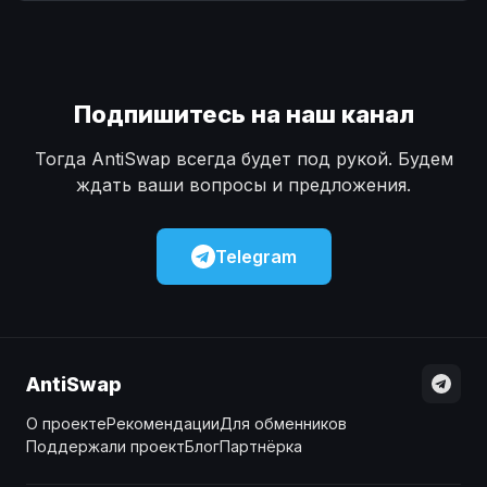
Наличные
Наличные
USD
USD
Наличные
Наличные
KZT
KZT
Подпишитесь на наш канал
Тогда AntiSwap всегда будет под рукой. Будем
ждать ваши вопросы и предложения.
Telegram
AntiSwap
О проекте
Рекомендации
Для обменников
Поддержали проект
Блог
Партнёрка