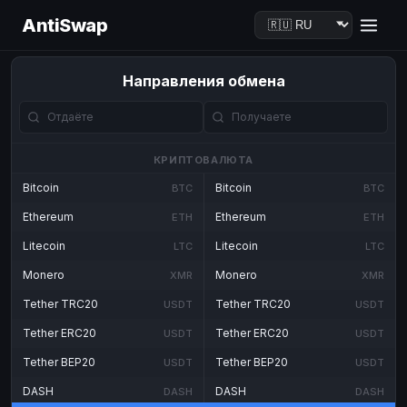
AntiSwap
Направления обмена
КРИПТОВАЛЮТА
Bitcoin
Bitcoin
BTC
BTC
Ethereum
Ethereum
ETH
ETH
Litecoin
Litecoin
LTC
LTC
Monero
Monero
XMR
XMR
Tether TRC20
Tether TRC20
USDT
USDT
Tether ERC20
Tether ERC20
USDT
USDT
Tether BEP20
Tether BEP20
USDT
USDT
DASH
DASH
DASH
DASH