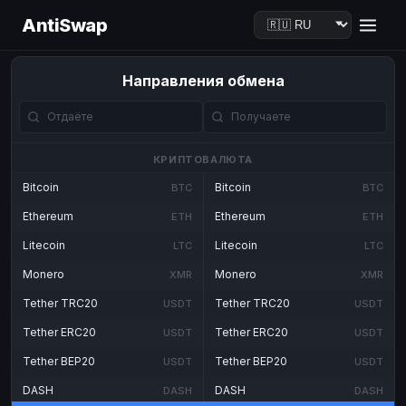
AntiSwap
Направления обмена
КРИПТОВАЛЮТА
Bitcoin
Bitcoin
BTC
BTC
Ethereum
Ethereum
ETH
ETH
Litecoin
Litecoin
LTC
LTC
Monero
Monero
XMR
XMR
Tether TRC20
Tether TRC20
USDT
USDT
Tether ERC20
Tether ERC20
USDT
USDT
Tether BEP20
Tether BEP20
USDT
USDT
DASH
DASH
DASH
DASH