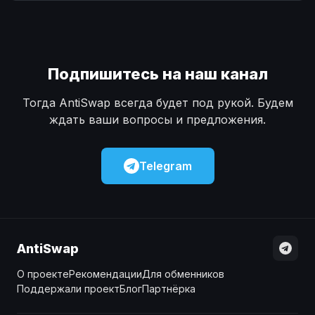
Наличные
Наличные
USD
USD
Наличные
Наличные
KZT
KZT
Подпишитесь на наш канал
Тогда AntiSwap всегда будет под рукой. Будем
ждать ваши вопросы и предложения.
Telegram
AntiSwap
О проекте
Рекомендации
Для обменников
Поддержали проект
Блог
Партнёрка