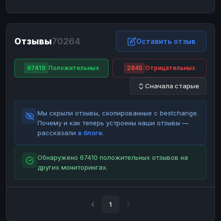
ЮMoney
ЮMoney
RUB
RUB
БАЛАНСЫ КРИПТОБИРЖ
Отзывы
70264
Binance
Binance
Оставить отзыв
RUB
RUB
ИНТЕРНЕТ БАНКИНГ
67419
Положительных
2845
Отрицательных
СБЕР
СБЕР
RUB
RUB
Сначала старые
Альфа-Банк
Альфа-Банк
RUB
RUB
Райффайзен
Райффайзен
RUB
RUB
Мы скрыли отзывы, скопированные с bestchange.
ВТБ
ВТБ
RUB
RUB
Почему и как теперь устроены наши отзывы —
рассказали
в блоге
.
Т-Банк
Т-Банк
RUB
RUB
ДЕНЕЖНЫЕ ПЕРЕВОДЫ
Обнаружено 67410 положительных отзывов на
других мониторингах.
ЗК
ЗК
USD
USD
WU
WU
USD
USD
НАЛИЧНЫЕ ДЕНЬГИ
1
Наличные
Наличные
RUB
RUB