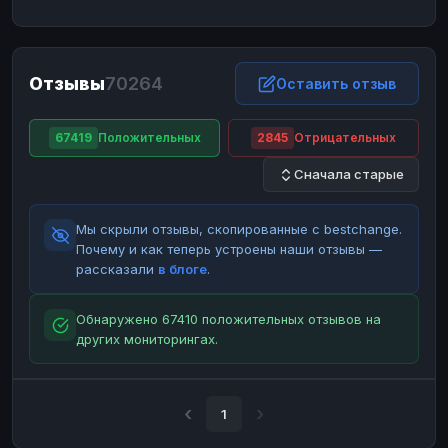
ЮMoney
ЮMoney
RUB
RUB
БАЛАНСЫ КРИПТОБИРЖ
Отзывы
70264
Binance
Binance
Оставить отзыв
RUB
RUB
ИНТЕРНЕТ БАНКИНГ
67419
Положительных
2845
Отрицательных
СБЕР
СБЕР
RUB
RUB
Сначала старые
Альфа-Банк
Альфа-Банк
RUB
RUB
Райффайзен
Райффайзен
RUB
RUB
Мы скрыли отзывы, скопированные с bestchange.
ВТБ
ВТБ
RUB
RUB
Почему и как теперь устроены наши отзывы —
рассказали
в блоге
.
Т-Банк
Т-Банк
RUB
RUB
ДЕНЕЖНЫЕ ПЕРЕВОДЫ
Обнаружено 67410 положительных отзывов на
других мониторингах.
ЗК
ЗК
USD
USD
WU
WU
USD
USD
НАЛИЧНЫЕ ДЕНЬГИ
1
Наличные
Наличные
RUB
RUB