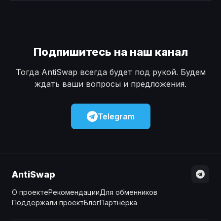
Наличные
Наличные
USD
USD
Наличные
Наличные
KZT
KZT
Подпишитесь на наш канал
Тогда AntiSwap всегда будет под рукой. Будем
ждать ваши вопросы и предложения.
Telegram
AntiSwap
О проекте
Рекомендации
Для обменников
Поддержали проект
Блог
Партнёрка