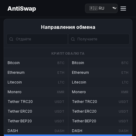
AntiSwap
Направления обмена
КРИПТОВАЛЮТА
Bitcoin
Bitcoin
BTC
BTC
Ethereum
Ethereum
ETH
ETH
Litecoin
Litecoin
LTC
LTC
Monero
Monero
XMR
XMR
Tether TRC20
Tether TRC20
USDT
USDT
Tether ERC20
Tether ERC20
USDT
USDT
Tether BEP20
Tether BEP20
USDT
USDT
DASH
DASH
DASH
DASH