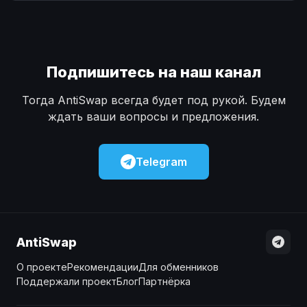
Наличные
Наличные
USD
USD
Наличные
Наличные
KZT
KZT
Подпишитесь на наш канал
Тогда AntiSwap всегда будет под рукой. Будем
ждать ваши вопросы и предложения.
Telegram
AntiSwap
О проекте
Рекомендации
Для обменников
Поддержали проект
Блог
Партнёрка