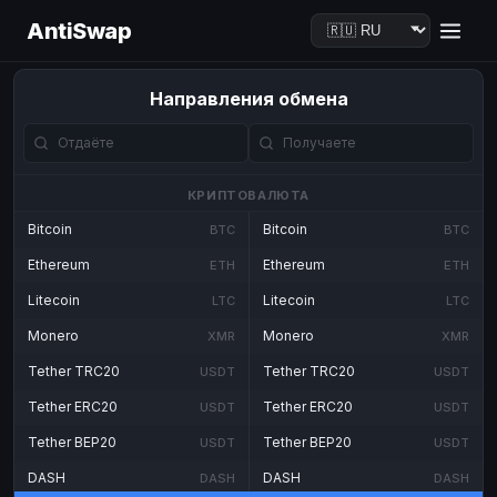
AntiSwap
Направления обмена
КРИПТОВАЛЮТА
Bitcoin
Bitcoin
BTC
BTC
Ethereum
Ethereum
ETH
ETH
Litecoin
Litecoin
LTC
LTC
Monero
Monero
XMR
XMR
Tether TRC20
Tether TRC20
USDT
USDT
Tether ERC20
Tether ERC20
USDT
USDT
Tether BEP20
Tether BEP20
USDT
USDT
DASH
DASH
DASH
DASH