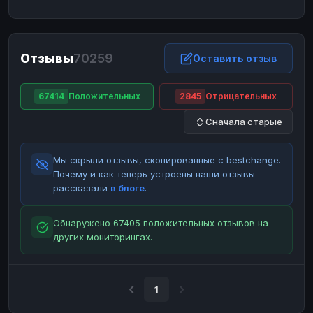
ЮMoney
ЮMoney
RUB
RUB
БАЛАНСЫ КРИПТОБИРЖ
Отзывы
70259
Binance
Binance
Оставить отзыв
RUB
RUB
ИНТЕРНЕТ БАНКИНГ
67414
Положительных
2845
Отрицательных
СБЕР
СБЕР
RUB
RUB
Сначала старые
Альфа-Банк
Альфа-Банк
RUB
RUB
Райффайзен
Райффайзен
RUB
RUB
Мы скрыли отзывы, скопированные с bestchange.
ВТБ
ВТБ
RUB
RUB
Почему и как теперь устроены наши отзывы —
рассказали
в блоге
.
Т-Банк
Т-Банк
RUB
RUB
ДЕНЕЖНЫЕ ПЕРЕВОДЫ
Обнаружено 67405 положительных отзывов на
других мониторингах.
ЗК
ЗК
USD
USD
WU
WU
USD
USD
НАЛИЧНЫЕ ДЕНЬГИ
1
Наличные
Наличные
RUB
RUB