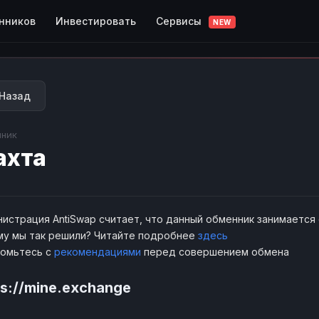
Сервисы
нников
Инвестировать
NEW
Назад
ник
ахта
истрация AntiSwap считает, что данный обменник занимается
у мы так решили? Читайте подробнее
здесь
комьтесь с
рекомендациями
перед совершением обмена
ps://mine.exchange