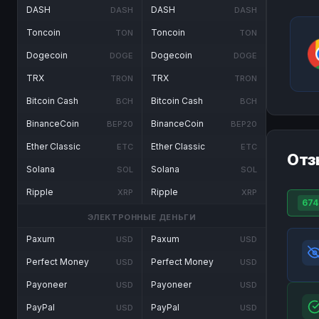
DASH
DASH
DASH
DASH
Toncoin
Toncoin
TON
TON
Dogecoin
Dogecoin
DOGE
DOGE
TRX
TRX
TRON
TRON
Bitcoin Cash
Bitcoin Cash
BCH
BCH
BinanceCoin
BinanceCoin
BEP20
BEP20
Ether Classic
Ether Classic
ETC
ETC
Отз
Solana
Solana
SOL
SOL
Ripple
Ripple
XRP
XRP
674
ЭЛЕКТРОННЫЕ ДЕНЬГИ
Paxum
Paxum
USD
USD
Perfect Money
Perfect Money
USD
USD
Payoneer
Payoneer
USD
USD
PayPal
PayPal
USD
USD