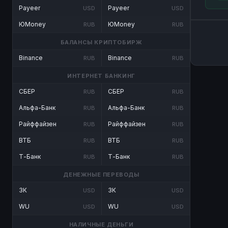
Payeer
Payeer
USD
USD
ЮMoney
ЮMoney
RUB
RUB
БАЛАНСЫ КРИПТОБИРЖ
Binance
Binance
RUB
RUB
ИНТЕРНЕТ БАНКИНГ
СБЕР
СБЕР
RUB
RUB
Альфа-Банк
Альфа-Банк
RUB
RUB
Райффайзен
Райффайзен
RUB
RUB
ВТБ
ВТБ
RUB
RUB
Т-Банк
Т-Банк
RUB
RUB
ДЕНЕЖНЫЕ ПЕРЕВОДЫ
ЗК
ЗК
USD
USD
WU
WU
USD
USD
НАЛИЧНЫЕ ДЕНЬГИ