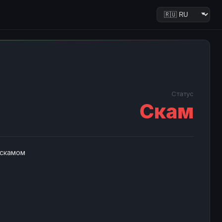
Статус
Скам
 скамом