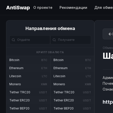
AntiSwap
О проекте
Рекомендации
Для обме
Направления обмена
Обмен
КРИПТОВАЛЮТА
Ш
Bitcoin
Bitcoin
BTC
BTC
Ethereum
Ethereum
ETH
ETH
Litecoin
Litecoin
LTC
LTC
Админ
Почем
Monero
Monero
XMR
XMR
Озна
Tether TRC20
Tether TRC20
USDT
USDT
Tether ERC20
Tether ERC20
USDT
USDT
htt
Tether BEP20
Tether BEP20
USDT
USDT