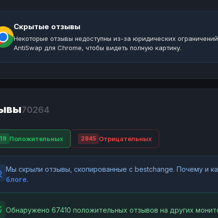
Скрытые отзывы
Некоторые отзывы недоступны из-за юридических ограничений
AntiSwap для Chrome, чтобы видеть полную картину.
ывы
70264
Положительных
Отрицательных
19
2845
Мы скрыли отзывы, скопированные с bestchange. Почему и 
блоге
.
Обнаружено 67410 положительных отзывов на других монит