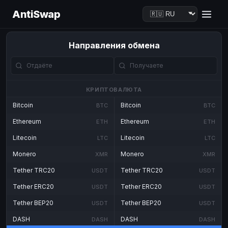
AntiSwap
Направления обмена
КРИПТОВАЛЮТА
Bitcoin
Bitcoin
BTC
BTC
Ethereum
Ethereum
ETH
ETH
Litecoin
Litecoin
LTC
LTC
Monero
Monero
XMR
XMR
Tether TRC20
Tether TRC20
USDT
USDT
Tether ERC20
Tether ERC20
USDT
USDT
Tether BEP20
Tether BEP20
USDT
USDT
DASH
DASH
DASH
DASH