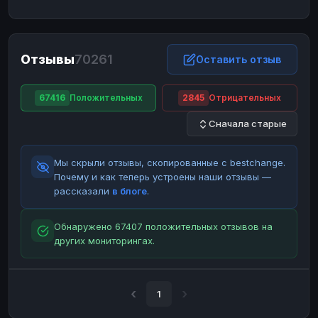
ЮMoney
ЮMoney
RUB
RUB
БАЛАНСЫ КРИПТОБИРЖ
Отзывы
70261
Binance
Binance
Оставить отзыв
RUB
RUB
ИНТЕРНЕТ БАНКИНГ
67416
Положительных
2845
Отрицательных
СБЕР
СБЕР
RUB
RUB
Сначала старые
Альфа-Банк
Альфа-Банк
RUB
RUB
Райффайзен
Райффайзен
RUB
RUB
Мы скрыли отзывы, скопированные с bestchange.
ВТБ
ВТБ
RUB
RUB
Почему и как теперь устроены наши отзывы —
рассказали
в блоге
.
Т-Банк
Т-Банк
RUB
RUB
ДЕНЕЖНЫЕ ПЕРЕВОДЫ
Обнаружено 67407 положительных отзывов на
других мониторингах.
ЗК
ЗК
USD
USD
WU
WU
USD
USD
НАЛИЧНЫЕ ДЕНЬГИ
1
Наличные
Наличные
RUB
RUB