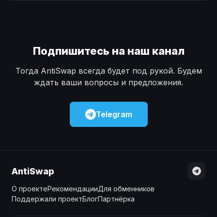
Наличные
Наличные
USD
USD
Наличные
Наличные
KZT
KZT
Подпишитесь на наш канал
Тогда AntiSwap всегда будет под рукой. Будем
ждать ваши вопросы и предложения.
Telegram
AntiSwap
О проекте
Рекомендации
Для обменников
Поддержали проект
Блог
Партнёрка