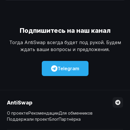
Наличные
Наличные
USD
USD
Наличные
Наличные
KZT
KZT
Подпишитесь на наш канал
Тогда AntiSwap всегда будет под рукой. Будем
ждать ваши вопросы и предложения.
Telegram
AntiSwap
О проекте
Рекомендации
Для обменников
Поддержали проект
Блог
Партнёрка