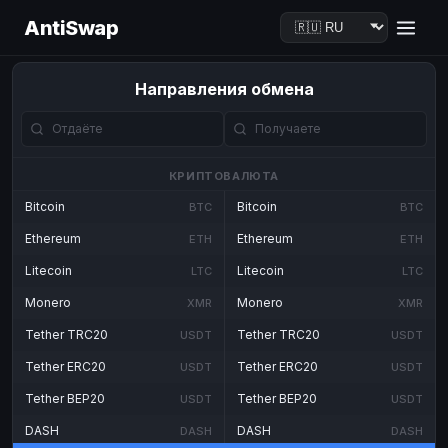
AntiSwap
Направления обмена
КРИПТОВАЛЮТА
Bitcoin
Bitcoin
BTC
BTC
Ethereum
Ethereum
ETH
ETH
Litecoin
Litecoin
LTC
LTC
Monero
Monero
XMR
XMR
Tether TRC20
Tether TRC20
USDT
USDT
Tether ERC20
Tether ERC20
USDT
USDT
Tether BEP20
Tether BEP20
USDT
USDT
DASH
DASH
DASH
DASH