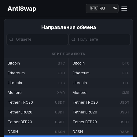
AntiSwap
Направления обмена
КРИПТОВАЛЮТА
Bitcoin
Bitcoin
BTC
BTC
Ethereum
Ethereum
ETH
ETH
Litecoin
Litecoin
LTC
LTC
Monero
Monero
XMR
XMR
Tether TRC20
Tether TRC20
USDT
USDT
Tether ERC20
Tether ERC20
USDT
USDT
Tether BEP20
Tether BEP20
USDT
USDT
DASH
DASH
DASH
DASH