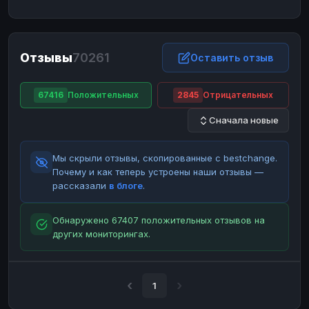
ЮMoney
ЮMoney
RUB
RUB
БАЛАНСЫ КРИПТОБИРЖ
Отзывы
70261
Binance
Binance
Оставить отзыв
RUB
RUB
ИНТЕРНЕТ БАНКИНГ
67416
Положительных
2845
Отрицательных
СБЕР
СБЕР
RUB
RUB
Сначала новые
Альфа-Банк
Альфа-Банк
RUB
RUB
Райффайзен
Райффайзен
RUB
RUB
Мы скрыли отзывы, скопированные с bestchange.
ВТБ
ВТБ
RUB
RUB
Почему и как теперь устроены наши отзывы —
рассказали
в блоге
.
Т-Банк
Т-Банк
RUB
RUB
ДЕНЕЖНЫЕ ПЕРЕВОДЫ
Обнаружено 67407 положительных отзывов на
других мониторингах.
ЗК
ЗК
USD
USD
WU
WU
USD
USD
НАЛИЧНЫЕ ДЕНЬГИ
1
Наличные
Наличные
RUB
RUB