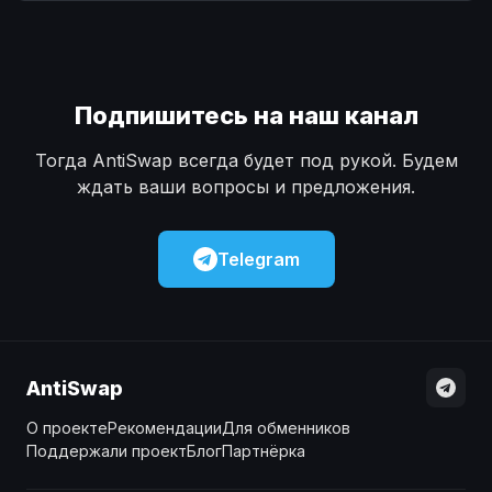
Наличные
Наличные
USD
USD
Наличные
Наличные
KZT
KZT
Подпишитесь на наш канал
Тогда AntiSwap всегда будет под рукой. Будем
ждать ваши вопросы и предложения.
Telegram
AntiSwap
О проекте
Рекомендации
Для обменников
Поддержали проект
Блог
Партнёрка