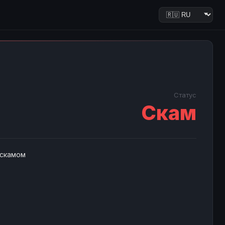
Статус
Скам
 скамом