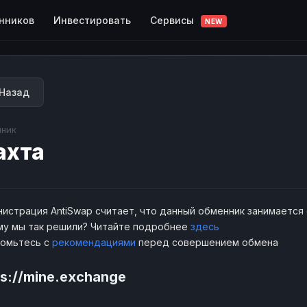
Сервисы
нников
Инвестировать
NEW
Назад
ник
ахта
истрация AntiSwap считает, что данный обменник занимается
у мы так решили? Читайте подробнее
здесь
комьтесь с
рекомендациями
перед совершением обмена
ps://mine.exchange