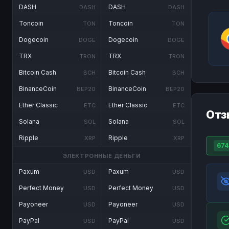
DASH
DASH
DASH
DASH
Toncoin
Toncoin
TON
TON
Dogecoin
Dogecoin
DOGE
DOGE
TRX
TRX
TRON
TRON
Bitcoin Cash
Bitcoin Cash
BCH
BCH
BinanceCoin
BinanceCoin
BEP20
BEP20
Ether Classic
Ether Classic
ETC
ETC
Отз
Solana
Solana
SOL
SOL
Ripple
Ripple
XRP
XRP
674
ЭЛЕКТРОННЫЕ ДЕНЬГИ
Paxum
Paxum
USD
USD
Perfect Money
Perfect Money
USD
USD
Payoneer
Payoneer
USD
USD
PayPal
PayPal
USD
USD