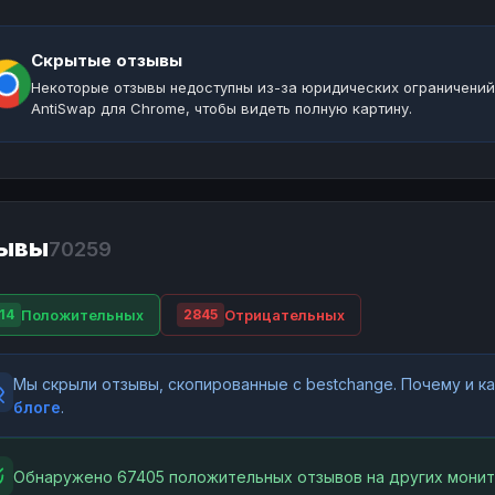
Скрытые отзывы
Некоторые отзывы недоступны из-за юридических ограничений
AntiSwap для Chrome, чтобы видеть полную картину.
ывы
70259
Положительных
Отрицательных
14
2845
Мы скрыли отзывы, скопированные с bestchange. Почему и 
блоге
.
Обнаружено 67405 положительных отзывов на других монит