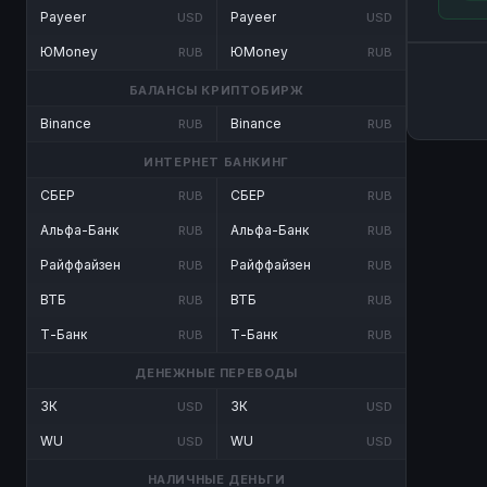
Payeer
Payeer
USD
USD
ЮMoney
ЮMoney
RUB
RUB
БАЛАНСЫ КРИПТОБИРЖ
Binance
Binance
RUB
RUB
ИНТЕРНЕТ БАНКИНГ
СБЕР
СБЕР
RUB
RUB
Альфа-Банк
Альфа-Банк
RUB
RUB
Райффайзен
Райффайзен
RUB
RUB
ВТБ
ВТБ
RUB
RUB
Т-Банк
Т-Банк
RUB
RUB
ДЕНЕЖНЫЕ ПЕРЕВОДЫ
ЗК
ЗК
USD
USD
WU
WU
USD
USD
НАЛИЧНЫЕ ДЕНЬГИ