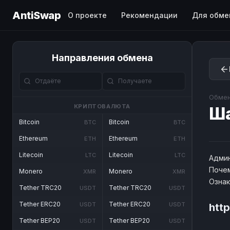
AntiSwap
О проекте
Рекомендации
Для обме
Направления обмена
Обмен
КРИПТОВАЛЮТА
Ш
Bitcoin
Bitcoin
BTC
BTC
Ethereum
Ethereum
ETH
ETH
Litecoin
Litecoin
LTC
LTC
Админ
Почем
Monero
Monero
XMR
XMR
Озна
Tether TRC20
Tether TRC20
USDT
USDT
Tether ERC20
Tether ERC20
USDT
USDT
htt
Tether BEP20
Tether BEP20
USDT
USDT