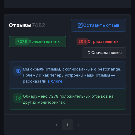
ЮMoney
ЮMoney
RUB
RUB
БАЛАНСЫ КРИПТОБИРЖ
Отзывы
7482
Binance
Binance
Оставить отзыв
RUB
RUB
ИНТЕРНЕТ БАНКИНГ
7278
Положительных
204
Отрицательных
СБЕР
СБЕР
RUB
RUB
Сначала новые
Альфа-Банк
Альфа-Банк
RUB
RUB
Райффайзен
Райффайзен
RUB
RUB
Мы скрыли отзывы, скопированные с bestchange.
ВТБ
ВТБ
RUB
RUB
Почему и как теперь устроены наши отзывы —
рассказали
в блоге
.
Т-Банк
Т-Банк
RUB
RUB
ДЕНЕЖНЫЕ ПЕРЕВОДЫ
Обнаружено 7278 положительных отзывов на
других мониторингах.
ЗК
ЗК
USD
USD
WU
WU
USD
USD
НАЛИЧНЫЕ ДЕНЬГИ
1
Наличные
Наличные
RUB
RUB