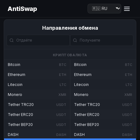
AntiSwap
Направления обмена
КРИПТОВАЛЮТА
Bitcoin
Bitcoin
BTC
BTC
Ethereum
Ethereum
ETH
ETH
Litecoin
Litecoin
LTC
LTC
Monero
Monero
XMR
XMR
Tether TRC20
Tether TRC20
USDT
USDT
Tether ERC20
Tether ERC20
USDT
USDT
Tether BEP20
Tether BEP20
USDT
USDT
DASH
DASH
DASH
DASH