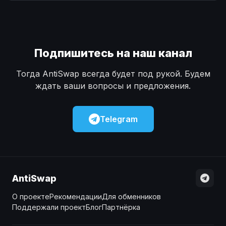
Наличные
Наличные
USD
USD
Наличные
Наличные
KZT
KZT
Подпишитесь на наш канал
Тогда AntiSwap всегда будет под рукой. Будем
ждать ваши вопросы и предложения.
Telegram
AntiSwap
О проекте
Рекомендации
Для обменников
Поддержали проект
Блог
Партнёрка