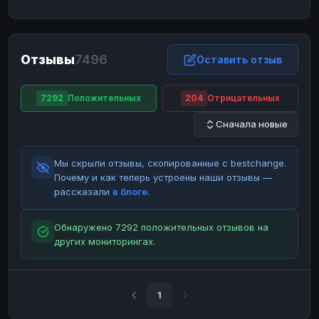
ЮMoney
ЮMoney
RUB
RUB
БАЛАНСЫ КРИПТОБИРЖ
Отзывы
7496
Binance
Binance
Оставить отзыв
RUB
RUB
ИНТЕРНЕТ БАНКИНГ
7292
Положительных
204
Отрицательных
СБЕР
СБЕР
RUB
RUB
Сначала новые
Альфа-Банк
Альфа-Банк
RUB
RUB
Райффайзен
Райффайзен
RUB
RUB
Мы скрыли отзывы, скопированные с bestchange.
ВТБ
ВТБ
RUB
RUB
Почему и как теперь устроены наши отзывы —
рассказали
в блоге
.
Т-Банк
Т-Банк
RUB
RUB
ДЕНЕЖНЫЕ ПЕРЕВОДЫ
Обнаружено 7292 положительных отзывов на
других мониторингах.
ЗК
ЗК
USD
USD
WU
WU
USD
USD
НАЛИЧНЫЕ ДЕНЬГИ
1
Наличные
Наличные
RUB
RUB