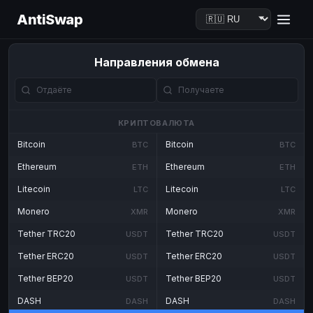
AntiSwap
Направления обмена
КРИПТОВАЛЮТА
Bitcoin
Bitcoin
BTC
BTC
Ethereum
Ethereum
ETH
ETH
Litecoin
Litecoin
LTC
LTC
Monero
Monero
XMR
XMR
Tether TRC20
Tether TRC20
USDT
USDT
Tether ERC20
Tether ERC20
USDT
USDT
Tether BEP20
Tether BEP20
USDT
USDT
DASH
DASH
DASH
DASH