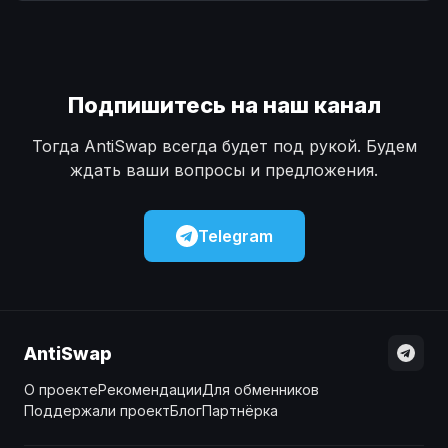
Наличные
Наличные
USD
USD
Наличные
Наличные
KZT
KZT
Подпишитесь на наш канал
Тогда AntiSwap всегда будет под рукой. Будем
ждать ваши вопросы и предложения.
Telegram
AntiSwap
О проекте
Рекомендации
Для обменников
Поддержали проект
Блог
Партнёрка