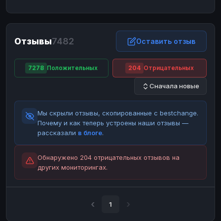
ЮMoney
ЮMoney
RUB
RUB
БАЛАНСЫ КРИПТОБИРЖ
Отзывы
7482
Binance
Binance
Оставить отзыв
RUB
RUB
ИНТЕРНЕТ БАНКИНГ
7278
Положительных
204
Отрицательных
СБЕР
СБЕР
RUB
RUB
Сначала новые
Альфа-Банк
Альфа-Банк
RUB
RUB
Райффайзен
Райффайзен
RUB
RUB
Мы скрыли отзывы, скопированные с bestchange.
ВТБ
ВТБ
RUB
RUB
Почему и как теперь устроены наши отзывы —
рассказали
в блоге
.
Т-Банк
Т-Банк
RUB
RUB
ДЕНЕЖНЫЕ ПЕРЕВОДЫ
Обнаружено 204 отрицательных отзывов на
других мониторингах.
ЗК
ЗК
USD
USD
WU
WU
USD
USD
НАЛИЧНЫЕ ДЕНЬГИ
1
Наличные
Наличные
RUB
RUB