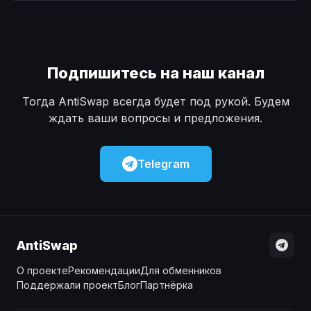
Наличные
Наличные
USD
USD
Наличные
Наличные
KZT
KZT
Подпишитесь на наш канал
Тогда AntiSwap всегда будет под рукой. Будем
ждать ваши вопросы и предложения.
Telegram
AntiSwap
О проекте
Рекомендации
Для обменников
Поддержали проект
Блог
Партнёрка