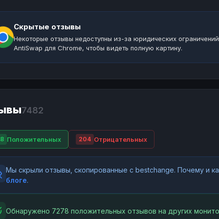
Скрытые отзывы
Некоторые отзывы недоступны из-за юридических ограничений
AntiSwap для Chrome, чтобы видеть полную картину.
ывы
7482
Положительных
Отрицательных
8
204
Мы скрыли отзывы, скопированные с bestchange. Почему и 
блоге
.
Обнаружено 7278 положительных отзывов на других монито