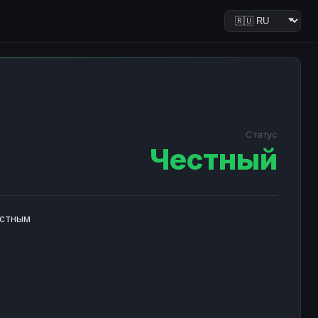
Статус
Честный
естным