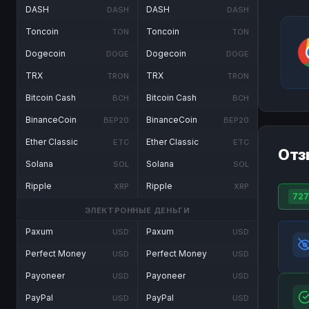
DASH
DASH
DASH
DASH
Toncoin
Toncoin
TON
TON
Dogecoin
Dogecoin
DOGE
DOGE
TRX
TRX
TRON
TRON
Bitcoin Cash
Bitcoin Cash
BCH
BCH
BinanceCoin
BinanceCoin
BEP20
BEP20
Ether Classic
Ether Classic
ETC
ETC
Отз
Solana
Solana
SOL
SOL
Ripple
Ripple
XRP
XRP
727
ЭЛЕКТРОННЫЕ ДЕНЬГИ
Paxum
Paxum
USD
USD
Perfect Money
Perfect Money
USD
USD
Payoneer
Payoneer
USD
USD
PayPal
PayPal
USD
USD