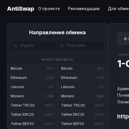
AntiSwap
О проекте
Рекомендации
Для обме
Направления обмена
Обмен
КРИПТОВАЛЮТА
1-
Bitcoin
Bitcoin
BTC
BTC
Ethereum
Ethereum
ETH
ETH
Litecoin
Litecoin
LTC
LTC
Админ
Почем
Monero
Monero
XMR
XMR
Озна
Tether TRC20
Tether TRC20
USDT
USDT
Tether ERC20
Tether ERC20
USDT
USDT
http
Tether BEP20
Tether BEP20
USDT
USDT