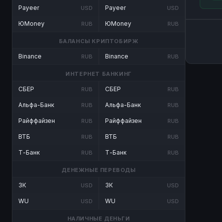
Payeer
Payeer
USD
USD
ЮMoney
ЮMoney
RUB
RUB
БАЛАНСЫ КРИПТОБИРЖ
Binance
Binance
RUB
RUB
ИНТЕРНЕТ БАНКИНГ
СБЕР
СБЕР
RUB
RUB
Альфа-Банк
Альфа-Банк
RUB
RUB
Райффайзен
Райффайзен
RUB
RUB
ВТБ
ВТБ
RUB
RUB
Т-Банк
Т-Банк
RUB
RUB
ДЕНЕЖНЫЕ ПЕРЕВОДЫ
ЗК
ЗК
USD
USD
WU
WU
USD
USD
НАЛИЧНЫЕ ДЕНЬГИ