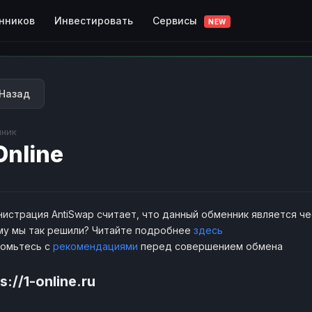
Сервисы
нников
Инвестировать
NEW
Назад
ник
Online
истрация AntiSwap считает, что данный обменник является ч
у мы так решили? Читайте подробнее
здесь
комьтесь с
рекомендациями
перед совершением обмена
s://1-online.ru