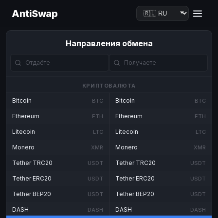
AntiSwap
Направления обмена
КРИПТОВАЛЮТА
Bitcoin
Bitcoin
BTC
BTC
Ethereum
Ethereum
ETH
ETH
Litecoin
Litecoin
LTC
LTC
Monero
Monero
XMR
XMR
Tether TRC20
Tether TRC20
USDT
USDT
Tether ERC20
Tether ERC20
USDT
USDT
Tether BEP20
Tether BEP20
USDT
USDT
DASH
DASH
DASH
DASH