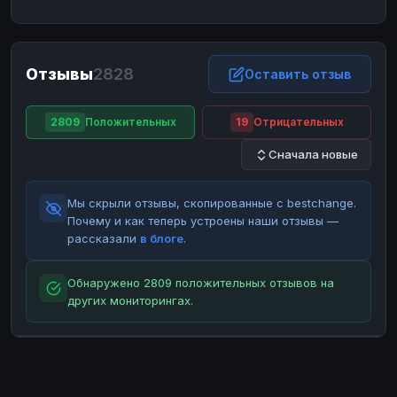
ЮMoney
ЮMoney
RUB
RUB
БАЛАНСЫ КРИПТОБИРЖ
Отзывы
2828
Binance
Binance
Оставить отзыв
RUB
RUB
ИНТЕРНЕТ БАНКИНГ
2809
Положительных
19
Отрицательных
СБЕР
СБЕР
RUB
RUB
Сначала новые
Альфа-Банк
Альфа-Банк
RUB
RUB
Райффайзен
Райффайзен
RUB
RUB
Мы скрыли отзывы, скопированные с bestchange.
ВТБ
ВТБ
RUB
RUB
Почему и как теперь устроены наши отзывы —
рассказали
в блоге
.
Т-Банк
Т-Банк
RUB
RUB
ДЕНЕЖНЫЕ ПЕРЕВОДЫ
Обнаружено 2809 положительных отзывов на
других мониторингах.
ЗК
ЗК
USD
USD
WU
WU
USD
USD
НАЛИЧНЫЕ ДЕНЬГИ
Наличные
Наличные
RUB
RUB