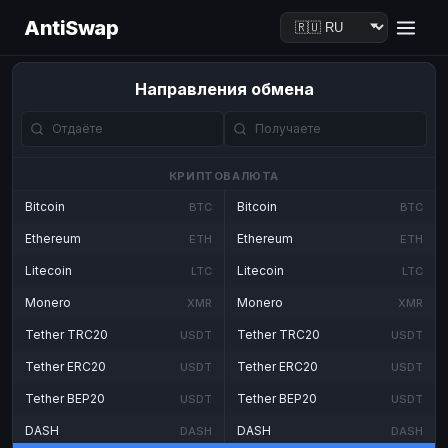
AntiSwap
Направления обмена
КРИПТОВАЛЮТА
Bitcoin
Bitcoin
BTC
BTC
Ethereum
Ethereum
ETH
ETH
Litecoin
Litecoin
LTC
LTC
Monero
Monero
XMR
XMR
Tether TRC20
Tether TRC20
USDT
USDT
Tether ERC20
Tether ERC20
USDT
USDT
Tether BEP20
Tether BEP20
USDT
USDT
DASH
DASH
DASH
DASH