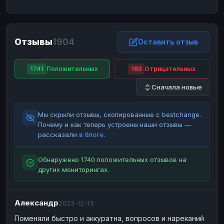
ЮMoney
ЮMoney
RUB
RUB
БАЛАНСЫ КРИПТОБИРЖ
Отзывы
1904
Binance
Binance
Оставить отзыв
RUB
RUB
ИНТЕРНЕТ БАНКИНГ
1741
Положительных
163
Отрицательных
СБЕР
СБЕР
RUB
RUB
Сначала новые
Альфа-Банк
Альфа-Банк
RUB
RUB
Райффайзен
Райффайзен
RUB
RUB
Мы скрыли отзывы, скопированные с bestchange.
ВТБ
ВТБ
RUB
RUB
Почему и как теперь устроены наши отзывы —
рассказали
в блоге
.
Т-Банк
Т-Банк
RUB
RUB
ДЕНЕЖНЫЕ ПЕРЕВОДЫ
Обнаружено 1740 положительных отзывов на
других мониторингах.
ЗК
ЗК
USD
USD
WU
WU
USD
USD
Александр
2023-12-13
НАЛИЧНЫЕ ДЕНЬГИ
Поменяли быстро и аккуратна, вопросов и нареканий
Наличные
Наличные
RUB
RUB